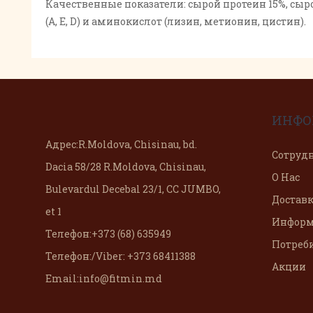
Качественные показатели: сырой протеин 15%, сыро
(А, Е, D) и аминокислот (лизин, метионин, цистин).
ИНФО
Адрес:
R.Moldova, Chisinau, bd.
Сотруд
Dacia 58/28 R.Moldova, Chisinau,
О Нас
Bulevardul Decebal 23/1, CC JUMBO,
Доставк
et 1
Информ
Телефон:
+373 (68) 635949
Потреб
Телефон:
/Viber: +373 68411388
Акции
Email:
info@fitmin.md