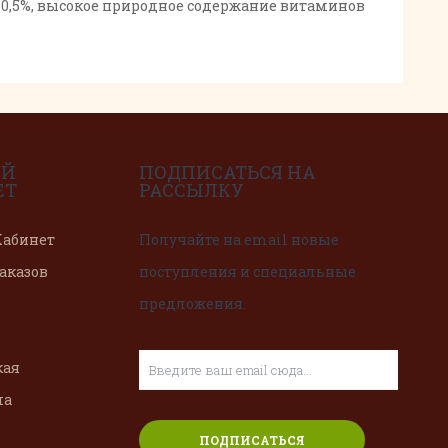
ь 70,5%, высокое природное содержание витаминов
ЫЙ
ПОДПИСАТЬСЯ НА
ЕТ
РАССЫЛКУ
абинет
Получайте на email новые
аказов
поступления и специальные
предложения.
кая
ма
ПОДПИСАТЬСЯ