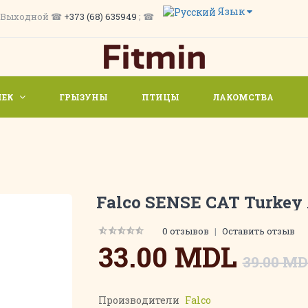
Язык
/ Вс. Выходной ☎
+373 (68) 635949
; ☎
ШЕК
ГРЫЗУНЫ
ПТИЦЫ
ЛАКОМСТВА
Falco SENSE CAT Turkey A
0 отзывов
|
Оставить отзыв
33.00 MDL
39.00 M
Производители
Falco