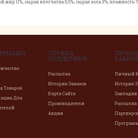
й жир 11%, сырая клетчатка 0,5%, сырая зола 3%, влажност
РМАЦИЯ
СЛУЖБА
ЛИЧН
ПОДДЕРЖКИ
КАБИН
ничество
Рассылка
Личный К
История Заказов
История З
а Товаров
Карта Сайта
Закладки
ация Для
Производители
Рассылка
ителей
Акции
Партнерс
Програм