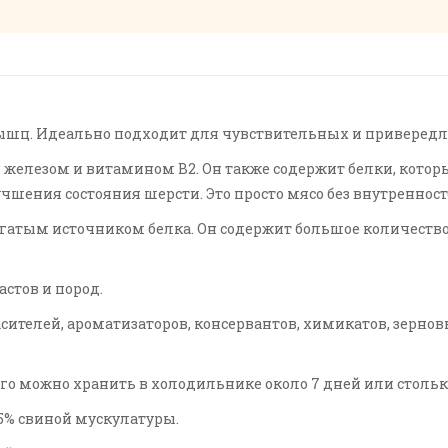
мышц. Идеально подходит для чувствительных и приверед
лезом и витамином В2. Он также содержит белки, котор
ения состояния шерсти. Это просто мясо без внутренност
огатым источником белка. Он содержит большое количество 
стов и пород.
сителей, ароматизаторов, консервантов, химикатов, зернов
 Его можно хранить в холодильнике около 7 дней или стольк
25% свиной мускулатуры.