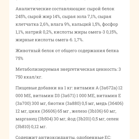
Аналитические составляющие: сырой белок
245%, сырой жир 14%, сырая зола 7,1%, сырая
клетчатка 2,6%, влага 9%, кальций 1,5%, фосфор
1,1%, натрий 0,2%, кислоты жиры омега-3 0,15%,
жирные кислоты омега-6. 1,7%.
Животный белок от общего содержания белка
75%
Метаболизируемая энергетическая ценность: 3
750 ккал/кг.
Пищевые добавки на 1 кг: витамин А (3а672а) 12
000 МЕ, витамин D3 (3а671) 1 000 МЕ, витамин Е
(3а700) 300 мг, биотин (3а880) 0,5 мг, медь (3б406)
12 мг, цинк (3б606) 65 мг , железо (3b106) 60 мг,
марганец (3b504) 30 мг, йод (3b201) 0,5 мг, селен
(3b810) 0,12 мг.
Содержит антиоксиданты, одобренные ЕС: