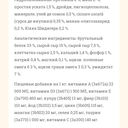
простая уската 1,5 %, дройди, лигноцеллюлоза,
минерале, улей де сомон 0,5 %, cicoare uscată
(сурса де инулинэ) 0,35 %, манан-олигозахарид
0,2 %, Юкка Шидигера 0,2 %.
Аналитические ингредиенты: брутальный
белок 33 %, сырой сыр 15 %, сырой сыр 7,5 %,
клетчатка сырая 2,5 %, кальций 1,4 %, фосфор 1 %,
натрий 0,4 %, магний 0,1 %, ацизи. полезные
омега 6 3 %, ацизи грэши омега 3 0,3 %, умидитат
7 %.
Пищевые добавки на 1 кг: витамин А (3a672a) 22
000 МЕ, витамин D3 (3a671) 1 500 МЕ, витамин E
(3a700) 460 мг, купру (3b405) 13 мг, фиер (3b103)
101 мг, йод (3b202) 3,5 мг, цинк (3b605) 115 мг,
манган (3b502) 20 мг, селен 0,25 мг, таурин
(3a370) 1 000 мг, витамин C (3a300) 140 мг.