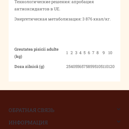
Технологические решения: апробация
антиоксидантов в UE.
Энергетическая метаболизация: 3 876 ккал/кг.
Greutatea pisicii adulte
1
2
3
4
5
6
7
8
9
10
(kg)
Doza zilnică (g)
25
40
55
65
75
85
95
105
110
120
ОБРАТНАЯ СВЯЗЬ
ИНФОРМАЦИЯ