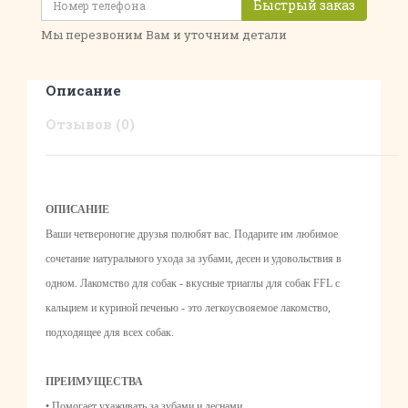
Быстрый заказ
Мы перезвоним Вам и уточним детали
Описание
Отзывов (0)
ОПИСАНИЕ
Ваши четвероногие друзья полюбят вас. Подарите им любимое
сочетание натурального ухода за зубами, десен и удовольствия в
одном. Лакомство для собак - вкусные триаглы для собак FFL с
кальцием и куриной печенью - это легкоусвояемое лакомство,
подходящее для всех собак.
ПРЕИМУЩЕСТВА
• Помогает ухаживать за зубами и деснами