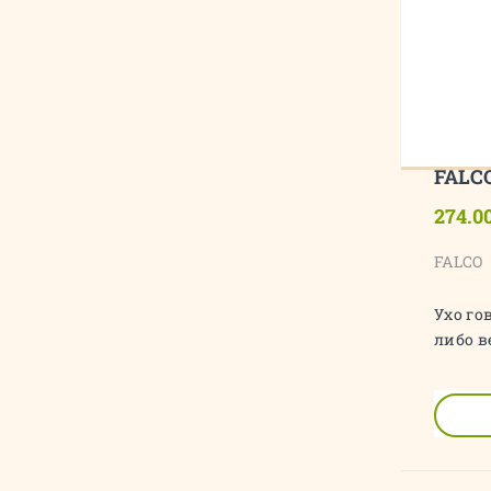
FALC
274.0
FALCO
Ухо го
либо в