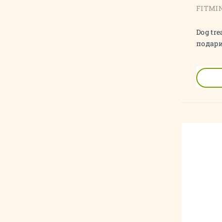
FITMI
Dog tr
подари