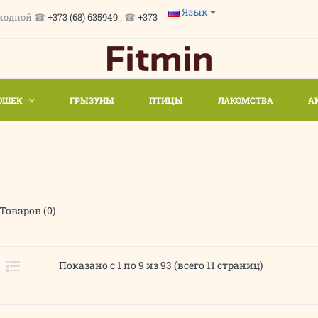
Язык
. Выходной ☎
+373 (68) 635949
; ☎
+373
ОШЕК
ГРЫЗУНЫ
ПТИЦЫ
ЛАКОМСТВА
А
Товаров (0)
Показано с 1 по 9 из 93 (всего 11 страниц)