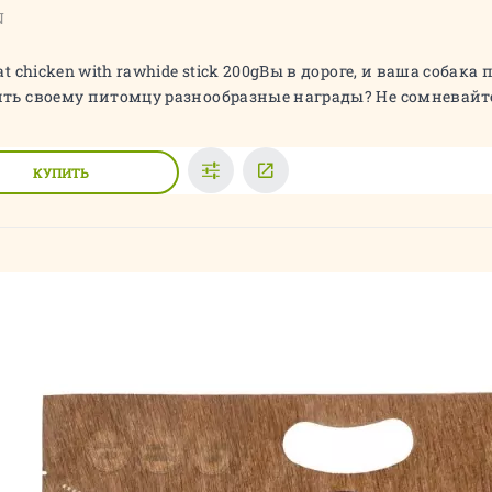
N
eat chicken with rawhide stick 200gВы в дороге, и ваша собак
ть своему питомцу разнообразные награды? Не сомневайтес
КУПИТЬ