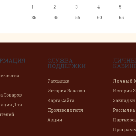
1
2
3
4
5
35
45
55
60
65
РМАЦИЯ
СЛУЖБА
ЛИЧН
ПОДДЕРЖКИ
КАБИН
ничество
Рассылка
Личный К
История Заказов
История З
а Товаров
Карта Сайта
Закладки
ация Для
Производители
Рассылка
ителей
Акции
Партнерс
Програм