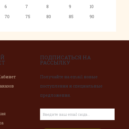
6
7
8
9
10
70
75
80
85
90
ЫЙ
ПОДПИСАТЬСЯ НА
ЕТ
РАССЫЛКУ
абинет
Получайте на email новые
аказов
поступления и специальные
предложения.
кая
ма