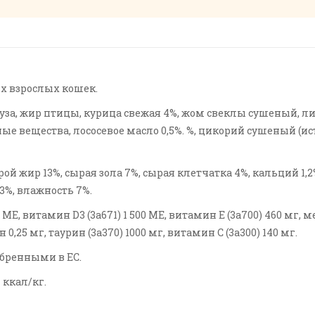
х взрослых кошек.
уруза, жир птицы, курица свежая 4%, жом свеклы сушеный,
ные вещества, лососевое масло 0,5%. %, цикорий сушеный (
 жир 13%, сырая зола 7%, сырая клетчатка 4%, кальций 1,2%
3%, влажность 7%.
, витамин D3 (3а671) 1 500 МЕ, витамин Е (3а700) 460 мг, медь 
н 0,25 мг, таурин (3a370) 1000 мг, витамин С (3a300) 140 мг.
обренными в ЕС.
 ккал/кг.