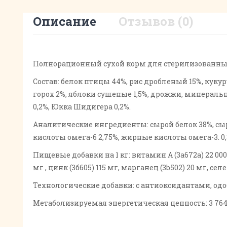
Описание
Отзывов (0)
Полнорационный сухой корм для стерилизованны
Состав: белок птицы 44%, рис дробленый 15%, кук
горох 2%, яблоки сушеные 1,5%, дрожжи, минераль
0,2%, Юкка Шидигера 0,2%.
Аналитические ингредиенты: сырой белок 38%, сырой
кислоты омега-6 2,75%, жирные кислоты омега-3. 0,
Пищевые добавки на 1 кг: витамин А (3а672а) 22 000 МЕ
мг , цинк (3б605) 115 мг, марганец (3b502) 20 мг, селе
Технологические добавки: с антиоксидантами, од
Метаболизируемая энергетическая ценность: 3 764