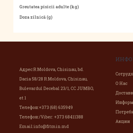
Greutatea pisicii adulte (kg)
Doza zilnică (g)
ИНФО
Адрес:
R.Moldova, Chisinau, bd.
Сотруд
Dacia 58/28 R.Moldova, Chisinau,
О Нас
Bulevardul Decebal 23/1, CC JUMBO,
Доставк
et 1
Информ
Телефон:
+373 (68) 635949
Потреб
Телефон:
/Viber: +373 68411388
Акции
Email:
info@fitmin.md