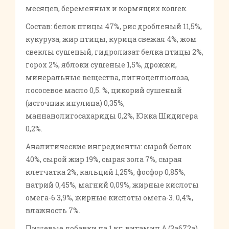
месяцев, беременных и кормящих кошек.
Состав: белок птицы 47%, рис дробленый 11,5%,
кукуруза, жир птицы, курица свежая 4%, жом
свеклы сушеный, гидролизат белка птицы 2%,
горох 2%, яблоки сушеные 1,5%, дрожжи,
минеральные вещества, лигноцеллюлоза,
лососевое масло 0,5. %, цикорий сушеный
(источник инулина) 0,35%,
маннанолигосахариды 0,2%, Юкка Шидигера
0,2%.
Аналитические ингредиенты: сырой белок
40%, сырой жир 19%, сырая зола 7%, сырая
клетчатка 2%, кальций 1,25%, фосфор 0,85%,
натрий 0,45%, магний 0,09%, жирные кислоты
омега-6 3,9%, жирные кислоты омега-3. 0,4%,
влажность 7%.
Пищевые добавки на 1 кг: витамин А (3а672а)