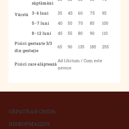
săptămâni
3
–
4 luni
35
45
60
75
95
Vârstă
5
–
7 luni
40
50
70
85
100
8
–
12 luni
45
55
80
90
110
Pisici gestante 3/3
65
90
135
185
255
din gestație
Ad libitum / Cum este
Pisici care alăptează
nevoie
ОБРАТНАЯ СВЯЗЬ
ИНФОРМАЦИЯ