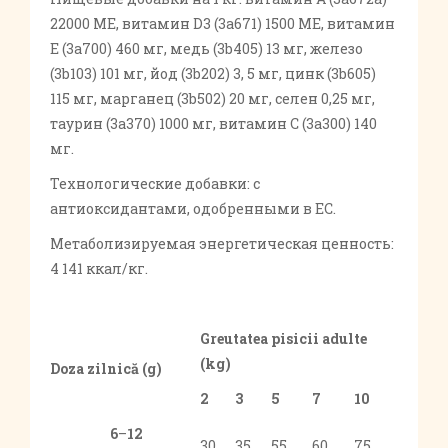
22000 МЕ, витамин D3 (3а671) 1500 МЕ, витамин
Е (3а700) 460 мг, медь (3b405) 13 мг, железо
(3b103) 101 мг, йод (3b202) 3, 5 мг, цинк (3b605)
115 мг, марганец (3b502) 20 мг, селен 0,25 мг,
таурин (3a370) 1000 мг, витамин С (3a300) 140
мг.
Технологические добавки: с
антиоксидантами, одобренными в ЕС.
Метаболизируемая энергетическая ценность:
4 141 ккал/кг.
Greutatea pisicii adulte
(kg)
Doza zilnică (g)
2
3
5
7
10
6
–
12
30
35
55
60
75