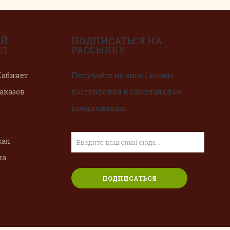
ЫЙ
ПОДПИСАТЬСЯ НА
ЕТ
РАССЫЛКУ
абинет
Получайте на email новые
аказов
поступления и специальные
предложения.
кая
ма
ПОДПИСАТЬСЯ