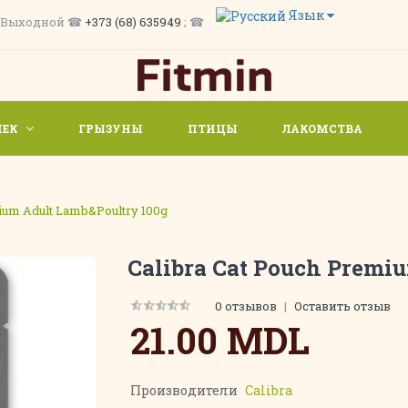
Язык
/ Вс. Выходной ☎
+373 (68) 635949
; ☎
ШЕК
ГРЫЗУНЫ
ПТИЦЫ
ЛАКОМСТВА
ium Adult Lamb&Poultry 100g
Calibra Cat Pouch Premi
0 отзывов
|
Оставить отзыв
21.00 MDL
Производители
Calibra