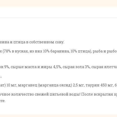
ина и птица в собственном соку.
(78% в кусках, из них 10% баранина, 10% птица), рыба и ры
 9%, сырые масла и жиры 4,5%, сырая зола 3%, сырая клетча
,
) 10 мг, марганец (марганца оксид) 2,5 мг, таурин 450 мг, 
чное количество свежей питьевой воды! После вскрытия хр
те.