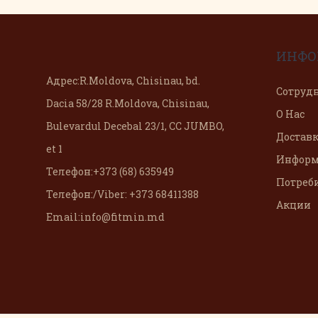
ИНФО
Адрес:
R.Moldova, Chisinau, bd.
Сотруд
Dacia 58/28 R.Moldova, Chisinau,
О Нас
Bulevardul Decebal 23/1, CC JUMBO,
Доставк
et 1
Информ
Телефон:
+373 (68) 635949
Потреб
Телефон:
/Viber: +373 68411388
Акции
Email:
info@fitmin.md