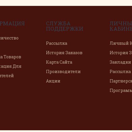
РМАЦИЯ
СЛУЖБА
ЛИЧН
ПОДДЕРЖКИ
КАБИН
ничество
Рассылка
Личный К
История Заказов
История З
а Товаров
Карта Сайта
Закладки
ация Для
Производители
Рассылка
ителей
Акции
Партнерс
Програм