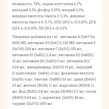
влажность 78%, сырая клетчатка 0,7%,
кальций 0,3%, фосфор 0,25%, натрий 0,3%,
жирные кислоты Омега-3 0,3%, жирные
кислоты Омега-6 0,7%, ЭПК (20:5 n-3) 0,05%, ДГК
(22:6 n-3) 0,15%, ЛК (18:2 n-6) 0,5%.
Пищевые добавки на 1 кг : витамин А (3a672a)
6000 МЕ, витамин D3 (3a671) 220 МЕ, витамин Е
(3a700) 200 мг, витамин С (3a312) 150 мг,
витамин В1 (3a821) 2,4 мг, витамин В2 (3a825i)
12 мг, витамин В6 (3a831) 9 мг, витамин В12
0,04 мг, ниацинамид (3a315) 19 мг, кальций-
D-пантотенат (3a841) 13 мг, фолиевая кислота
(3a316) 4 мг, биотин (3a880) 0,6 мг, цинк (3b606)
23 мг, железо (3b106) 11 мг, марганец (3b504) 11
мг, йод (3b201) 0,8 мг, медь (3b406) 0,7 мг, селен
(3b810) 0,04 мг, L-карнитин (3a910) 46 мг,
таурин (3a370) 1050 мг.