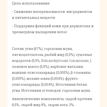
Цель использования:
- Снижение непереносимости ингредиентов
и питательных веществ
- Поддержка функций кожи при дерматозах и
чрезмерном выпадении волос
Состав: утка (67%), гороховая мука,
лигноцеллюлоза, рыбий жир (0,5%), сушеные
водоросли (0,5%, Schizochytrium limacinum ),
льняное масло (0,5%), карбонат кальция,
маннан-олигосахариды (0,005%), β-глюканы
(0,005%), мохаве юкка (0,004%), фрукто-
олигосахариды (0,004%). Источники белка:
утка. Источники углеводов: гороховая мука .
Аналитические компоненты: сырой протеин
8,5%, сырой жир 8%, сырая зола 2%,