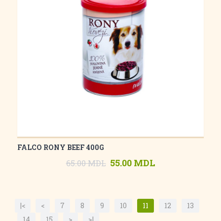
FALCO RONY BEEF 400G
55.00 MDL
65.00 MDL
|<
<
7
8
9
10
11
12
13
14
15
>
>|