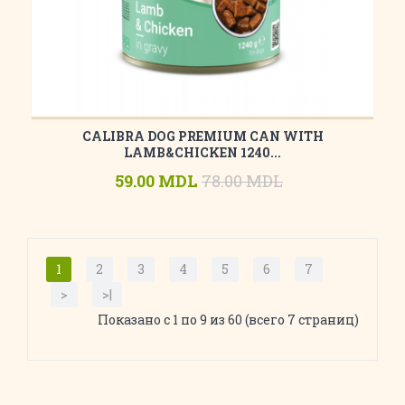
CALIBRA DOG PREMIUM CAN WITH
LAMB&CHICKEN 1240...
59.00 MDL
78.00 MDL
1
2
3
4
5
6
7
>
>|
Показано с 1 по 9 из 60 (всего 7 страниц)