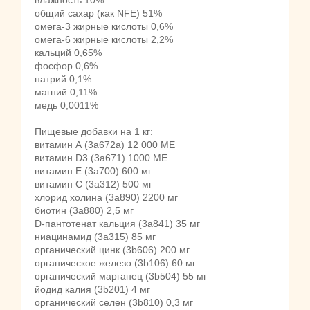
влажность 10%
общий сахар (как NFE) 51%
омега-3 жирные кислоты 0,6%
омега-6 жирные кислоты 2,2%
кальций 0,65%
фосфор 0,6%
натрий 0,1%
магний 0,11%
медь 0,0011%
Пищевые добавки на 1 кг:
витамин А (3a672a) 12 000 МЕ
витамин D3 (3a671) 1000 МЕ
витамин Е (3а700) 600 мг
витамин С (3a312) 500 мг
хлорид холина (3a890) 2200 мг
биотин (3a880) 2,5 мг
D-пантотенат кальция (3a841) 35 мг
ниацинамид (3a315) 85 мг
органический цинк (3b606) 200 мг
органическое железо (3b106) 60 мг
органический марганец (3b504) 55 мг
йодид калия (3b201) 4 мг
органический селен (3b810) 0,3 мг