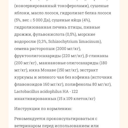
(консервированный токоферолами), сушеные
яблоки, масло лосося, гидролизат белка лосося
(5%, вес ≤ 5 000 Да), сушеные яйца (4%),
гидролизованная печень птицы, пивные
дрожжи, фульвокислота (0,5%), морские
водоросли (0,3%, Schizochytrium limacinum),
семена расторопши (2000 мг/кг),
фруктоолигосахариды (220 мг/кг), β-глюканы
(200 мг/кг) , маннановые олигосахариды (180
мг/кг), юкка Мохаве (150 мг/кг), экстракт
куркумы и зеленого чая без кофеина (источник
флавоноидов 160 мг/кг), полифенолы 80 мг/кг),
Lactobacillus acidophilus HA - 122
инактивированных (15 x 109 клеток/кг)
Инструкции по кормлению:
Рекомендуется проконсультироваться с
ветеринаром перед использованием или