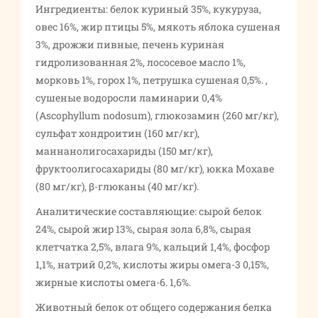
Ингредиенты: белок куриный 35%, кукуруза,
овес 16%, жир птицы 5%, мякоть яблока сушеная
3%, дрожжи пивные, печень куриная
гидролизованная 2%, лососевое масло 1%,
морковь 1%, горох 1%, петрушка сушеная 0,5%. ,
сушеные водоросли ламинарии 0,4%
(Ascophyllum nodosum), глюкозамин (260 мг/кг),
сульфат хондроитин (160 мг/кг),
маннанолигосахариды (150 мг/кг),
фруктоолигосахариды (80 мг/кг), юкка Мохаве
(80 мг/кг), β-глюканы (40 мг/кг).
Аналитические составляющие: сырой белок
24%, сырой жир 13%, сырая зола 6,8%, сырая
клетчатка 2,5%, влага 9%, кальций 1,4%, фосфор
1,1%, натрий 0,2%, кислоты жиры омега-3 0,15%,
жирные кислоты омега-6. 1,6%.
Животный белок от общего содержания белка