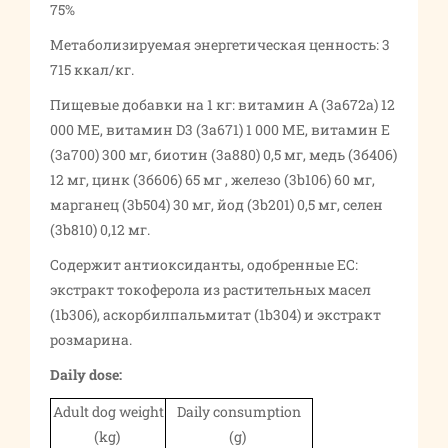
75%
Метаболизируемая энергетическая ценность: 3
715 ккал/кг.
Пищевые добавки на 1 кг: витамин А (3а672а) 12
000 МЕ, витамин D3 (3а671) 1 000 МЕ, витамин Е
(3а700) 300 мг, биотин (3а880) 0,5 мг, медь (3б406)
12 мг, цинк (3б606) 65 мг , железо (3b106) 60 мг,
марганец (3b504) 30 мг, йод (3b201) 0,5 мг, селен
(3b810) 0,12 мг.
Содержит антиоксиданты, одобренные ЕС:
экстракт токоферола из растительных масел
(1b306), аскорбилпальмитат (1b304) и экстракт
розмарина.
Daily dose:
Adult dog weight
Daily consumption
(kg)
(g)