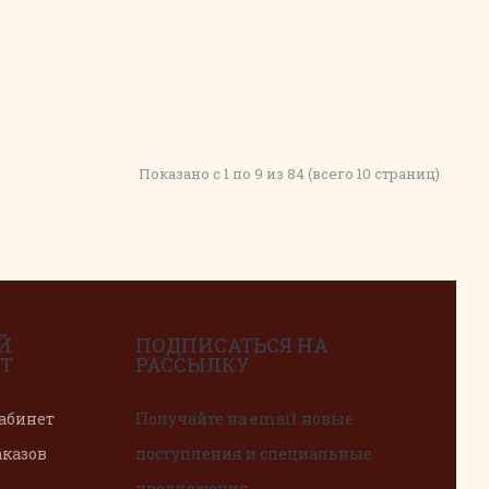
Показано с 1 по 9 из 84 (всего 10 страниц)
Й
ПОДПИСАТЬСЯ НА
Т
РАССЫЛКУ
абинет
Получайте на email новые
аказов
поступления и специальные
предложения.