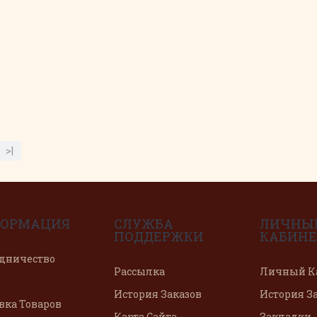
>|
ОРМАЦИЯ
СЛУЖБА
ЛИЧНЫ
ПОДДЕРЖКИ
КАБИНЕ
дничество
Рассылка
Личный К
История Заказов
История З
вка Товаров
Карта Сайта
Закладки