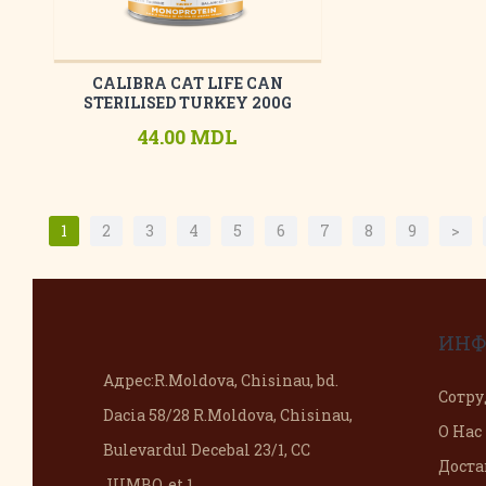
CALIBRA CAT LIFE CAN
STERILISED TURKEY 200G
44.00 MDL
1
2
3
4
5
6
7
8
9
>
ИНФ
Адрес:
R.Moldova, Chisinau, bd.
Сотру
Dacia 58/28 R.Moldova, Chisinau,
О Нас
Bulevardul Decebal 23/1, CC
Доста
JUMBO, et 1