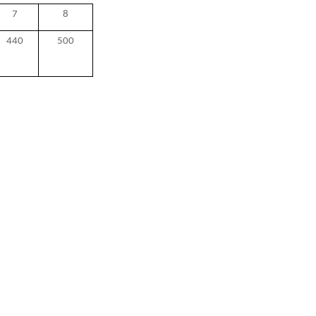
7
8
440
500