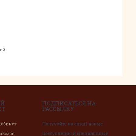
ей.
ЫЙ
ПОДПИСАТЬСЯ НА
ЕТ
РАССЫЛКУ
абинет
Получайте на email новые
аказов
поступления и специальные