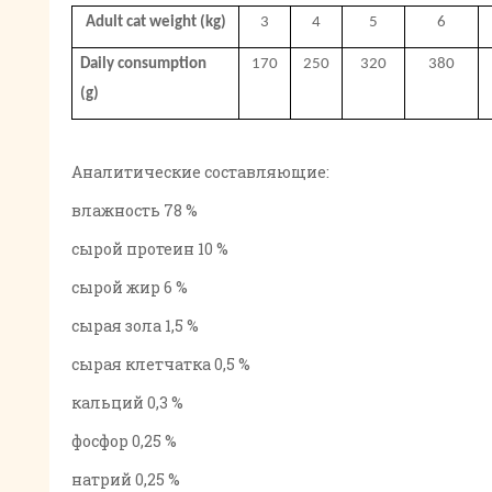
Adult cat weight (kg)
3
4
5
6
Daily consumption
170
250
320
380
(g)
Аналитические составляющие:
влажность 78 %
сырой протеин 10 %
сырой жир 6 %
сырая зола 1,5 %
сырая клетчатка 0,5 %
кальций 0,3 %
фосфор 0,25 %
натрий 0,25 %