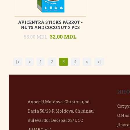
AVICENTRA STICKS PARROT -
NUTS AND COCONUT 2 PCS
32.00 MDL
55.00 MDL
|<
<
1
2
3
4
>
>|
ИНФ
Адрес:
R.Moldova, Chisinau, bd.
Сотру
Dacia 58/28 R.Moldova, Chisinau,
О Нас
Bulevardul Decebal 23/1, CC
Доста
JUMBO, et 1