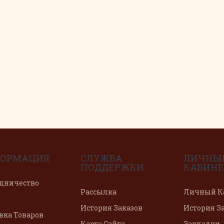
ОРМАЦИЯ
СЛУЖБА
ЛИЧНЫ
ПОДДЕРЖКИ
КАБИНЕ
дничество
Рассылка
Личный К
История Заказов
История З
вка Товаров
Карта Сайта
Закладки