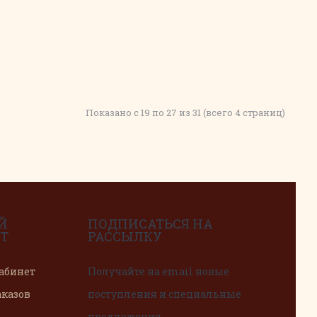
Показано с 19 по 27 из 31 (всего 4 страниц)
Й
ПОДПИСАТЬСЯ НА
Т
РАССЫЛКУ
абинет
Получайте на email новые
аказов
поступления и специальные
предложения.