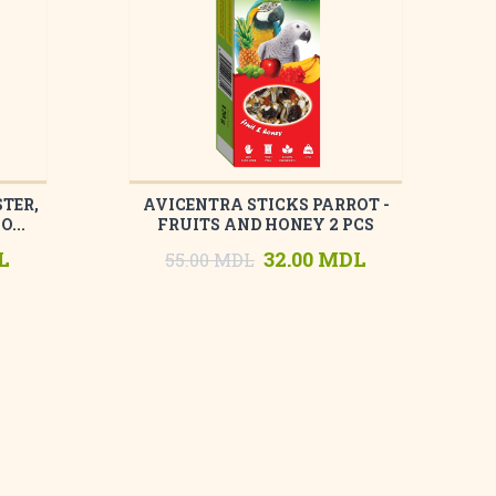
TER,
AVICENTRA STICKS PARROT -
...
FRUITS AND HONEY 2 PCS
L
32.00 MDL
55.00 MDL