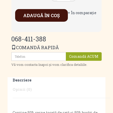
+ În comparaţie
ADAUGĂ ÎN COŞ
068-411-388
COMANDĂ RAPIDĂ
Comandă ACUM
Vă vom contacta înapoi și vom clarifica detaliile.
Descriere
Opinii (0)
Conține 50% carne tocată de rață și 50% bucăți de