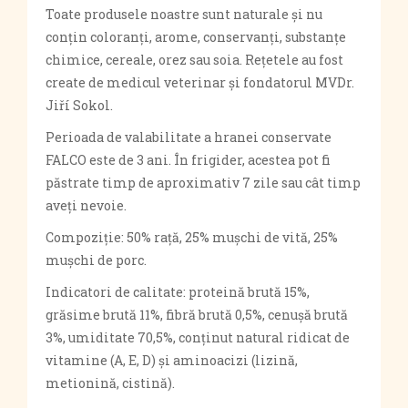
Toate produsele noastre sunt naturale și nu
conțin coloranți, arome, conservanți, substanțe
chimice, cereale, orez sau soia. Rețetele au fost
create de medicul veterinar și fondatorul MVDr.
Jiří Sokol.
Perioada de valabilitate a hranei conservate
FALCO este de 3 ani. În frigider, acestea pot fi
păstrate timp de aproximativ 7 zile sau cât timp
aveți nevoie.
Compoziție: 50% rață, 25% mușchi de vită, 25%
mușchi de porc.
Indicatori de calitate: proteină brută 15%,
grăsime brută 11%, fibră brută 0,5%, cenușă brută
3%, umiditate 70,5%, conținut natural ridicat de
vitamine (A, E, D) și aminoacizi (lizină,
metionină, cistină).