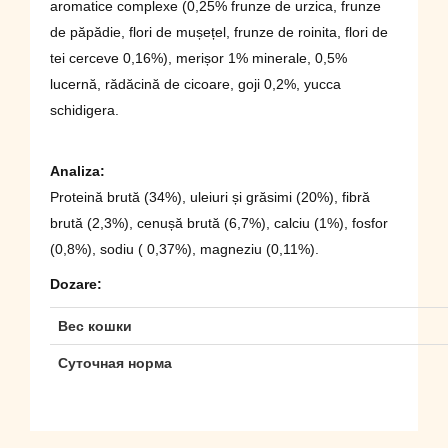
aromatice complexe (0,25% frunze de urzica, frunze
de păpădie, flori de mușețel, frunze de roinita, flori de
tei cerceve 0,16%), merișor 1% minerale, 0,5%
lucernă, rădăcină de cicoare, goji 0,2%, yucca
schidigera.
Analiza
:
Proteină brută (34%), uleiuri și grăsimi (20%), fibră
brută (2,3%), cenușă brută (6,7%), calciu (1%), fosfor
(0,8%), sodiu ( 0,37%), magneziu (0,11%).
Dozare:
Вес кошки
Суточная норма