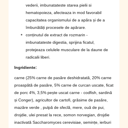
vederii, imbunatateste starea pielii si
hematopoieza, afecteaza in mod favorabil
capacitatea organismului de a apăra și de a
îmbunătăți procesele de apărare.
conținutul de extract de rozmarin -
imbunatateste digestia, sprijina ficatul,
protejeaza celulele musculare de la daune de
radicalii liberi.
Ingridiente:
carne (25% carne de pasăre deshidratată, 20% carne
proaspătă de pasăre, 5% carne de curcan uscate, ficat
de porc 4%, 3,5% pește uscat carne - codfish, sardină
și Conger), agricultor de cartofi, grăsime de pasăre,
mazăre verde , pulpă de sfeclă, mere, ouă de pui,
drojdie, ulei presat la rece, somon norvegian, drojdie
inactivată Saccharomyces cerevisiae, semințe, ierburi