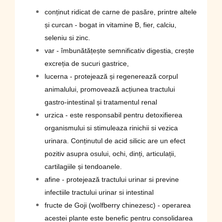
conținut ridicat de carne de pasăre, printre altele
și curcan - bogat in vitamine B, fier, calciu,
seleniu si zinc.
var - îmbunătățește semnificativ digestia, crește
excreția de sucuri gastrice,
lucerna - protejează și regenerează corpul
animalului, promovează acțiunea tractului
gastro-intestinal și tratamentul renal
urzica - este responsabil pentru detoxifierea
organismului si stimuleaza rinichii si vezica
urinara. Conținutul de acid silicic are un efect
pozitiv asupra osului, ochi, dinți, articulații,
cartilagiile și tendoanele.
afine - protejează tractului urinar si previne
infectiile tractului urinar si intestinal
fructe de Goji (wolfberry chinezesc) - operarea
acestei plante este benefic pentru consolidarea