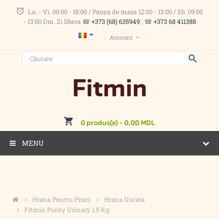
Lu. - Vi. 09:00 - 18:00 / Pauza de masa 12:00 - 13:00 / Sb. 09:00
- 13:00 Dm. Zi libera ☎
+373 (68) 635949
; ☎
+373 68 411388
Account
0 produs(e) - 0,00 MDL
MENU
Hrana Pentru Pisici
Hrana Uscata
Fitmin Purity Urinary 1.5 Kg