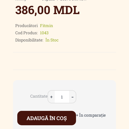
386,00 MDL
Producători
Fitmin
Cod Produs:
1043
Disponibilitate:
În Stoc
Cantitate
+ În comparaţie
ADAUGĂ ÎN COŞ