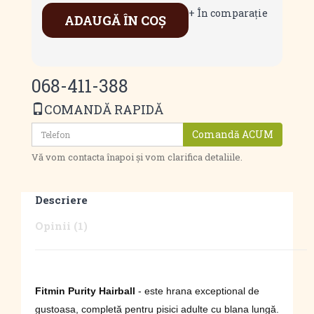
+ În comparaţie
ADAUGĂ ÎN COŞ
068-411-388
COMANDĂ RAPIDĂ
Comandă ACUM
Vă vom contacta înapoi și vom clarifica detaliile.
Descriere
Opinii (1)
Fitmin Purity Hairball
- este hrana exceptional de
gustoasa, completă pentru pisici adulte cu blana lungă.