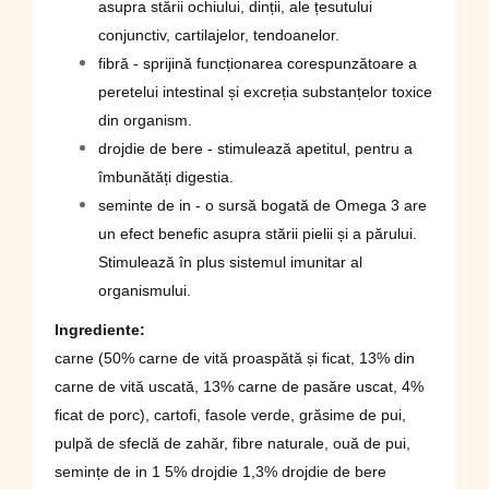
asupra stării ochiului, dinții, ale țesutului
conjunctiv, cartilajelor, tendoanelor.
fibră - sprijină funcționarea corespunzătoare a
peretelui intestinal și excreția substanțelor toxice
din organism.
drojdie de bere - stimulează apetitul, pentru a
îmbunătăți digestia.
seminte de in - o sursă bogată de Omega 3 are
un efect benefic asupra stării pielii și a părului.
Stimulează în plus sistemul imunitar al
organismului.
Ingrediente
:
carne (50% carne de vită proaspătă și ficat, 13% din
carne de vită uscată, 13% carne de pasăre uscat, 4%
ficat de porc), cartofi, fasole verde, grăsime de pui,
pulpă de sfeclă de zahăr, fibre naturale, ouă de pui,
semințe de in 1 5% drojdie 1,3% drojdie de bere