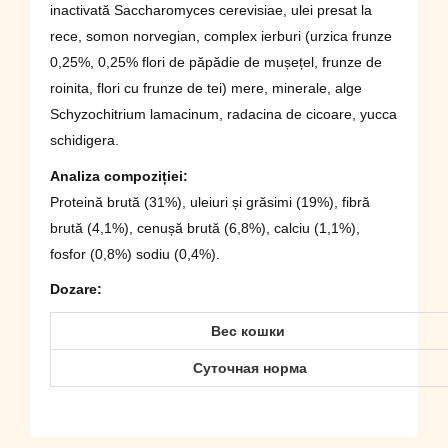
inactivată Saccharomyces cerevisiae, ulei presat la
rece, somon norvegian, complex ierburi (urzica frunze
0,25%, 0,25% flori de păpădie de mușețel, frunze de
roinita, flori cu frunze de tei) mere, minerale, alge
Schyzochitrium lamacinum, radacina de cicoare, yucca
schidigera.
Analiza compoziției:
Proteină brută (31%), uleiuri și grăsimi (19%), fibră
brută (4,1%), cenușă brută (6,8%), calciu (1,1%),
fosfor (0,8%) sodiu (0,4%).
Dozare:
Вес кошки
Суточная норма