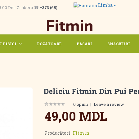
Limba
 13:00 Dm. Zi libera ☎
+373 (68)
 PISICI
ROZĂTOARE
PĂSĂRI
SNACKURI
Deliciu Fitmin Din Pui Pe
0 opinii
|
Leave a review
49,00 MDL
Producători
Fitmin