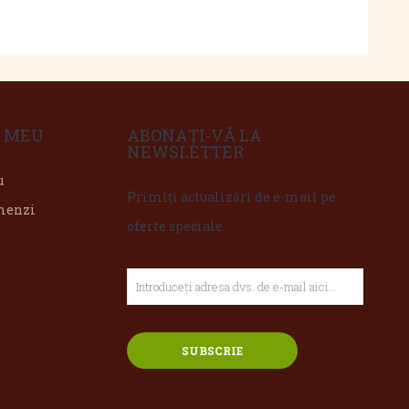
 MEU
ABONAȚI-VĂ LA
NEWSLETTER
u
Primiți actualizări de e-mail pe
omenzi
oferte speciale.
SUBSCRIE