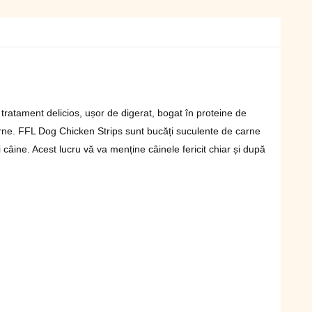
atament delicios, ușor de digerat, bogat în proteine ​​de
 carne. FFL Dog Chicken Strips sunt bucăți suculente de carne
i câine. Acest lucru vă va menține câinele fericit chiar și după