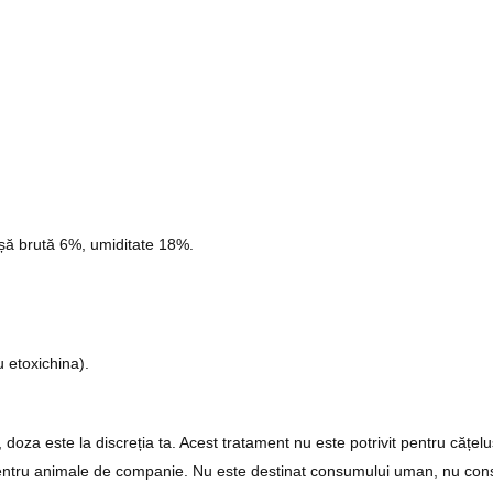
ușă brută 6%, umiditate 18%.
 etoxichina).
a este la discreția ta. Acest tratament nu este potrivit pentru cățeluși
pentru animale de companie. Nu este destinat consumului uman, nu consu