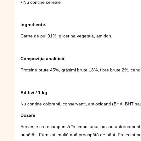
• Nu contine cereale
Ingrediente:
Carne de pui 91%, glicerina vegetala, amidon.
Compoziția analitică:
Proteine ​​brute 45%, grăsimi brute 18%, fibre brute 2%, cen
Aditivi / 1 kg
Nu conține coloranți, conservanți, antioxidanți (BHA, BHT sau
Dozare
Servește ca recompensă în timpul unui joc sau antrenament, doz
bunătăți. Furnizați multă apă proaspătă de băut. Proiectat 