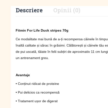
Descriere
Opinii (0)
Fitmin For Life Duck stripes 70g
Ce modalitate mai bună de a-ți recompensa câinele în timpul 
înaltă calitate și sărac în grăsimi. Călătorești și câinele t
de pui uscată, tăiate în felii subțiri de aproximativ 11 cm lun
un antrenament greu.
Avantaje
• Conținut ridicat de proteine
• Pui delicios ca recompensă
• Tratament ușor de digerat