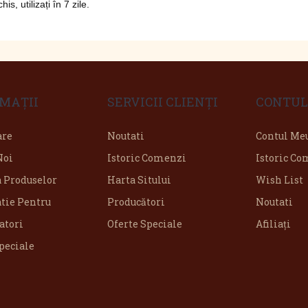
, utilizați în 7 zile.
MAŢII
SERVICII CLIENŢI
CONTUL
are
Noutati
Contul Me
Noi
Istoric Comenzi
Istoric C
a Produselor
Harta Sitului
Wish List
tie Pentru
Producători
Noutati
tori
Oferte Speciale
Afiliaţi
peciale