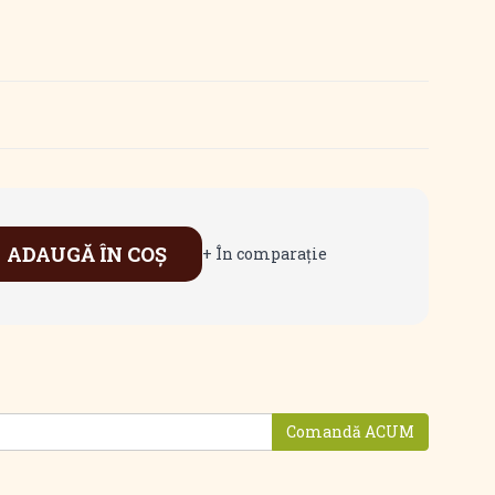
ADAUGĂ ÎN COŞ
+ În comparaţie
Comandă ACUM