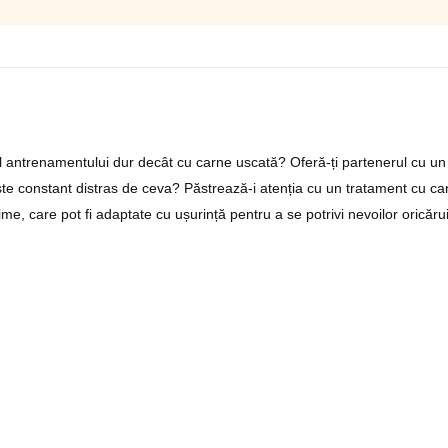
antrenamentului dur decât cu carne uscată? Oferă-ți partenerul cu un tr
ău este constant distras de ceva? Păstrează-i atenția cu un tratament cu
gime, care pot fi adaptate cu ușurință pentru a se potrivi nevoilor oricăru