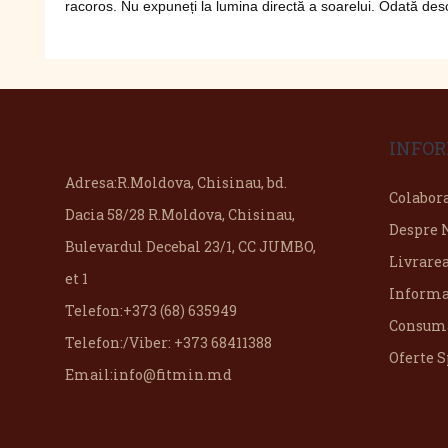
racoros. Nu expuneți la lumina directă a soarelui. Odată deschis
INFOR
Adresa:
R.Moldova, Chisinau, bd.
Colabor
Dacia 58/28 R.Moldova, Chisinau,
Despre 
Bulevardul Decebal 23/1, CC JUMBO,
Livrare
et 1
Informa
Telefon:
+373 (68) 635949
Consuma
Telefon:
/Viber: +373 68411388
Oferte S
Email:
info@fitmin.md