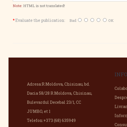
Note:
HTML is not translated!
Evaluate the publication:
Bad
OK
INF
Adresa:
R.Moldova, Chisinau, bd.
Colab
Dacia 58/28 R.Moldova, Chisinau,
Despr
Bulevardul Decebal 23/1, CC
Livra
JUMBO, et 1
Infor
Telefon:
+373 (68) 635949
Consu