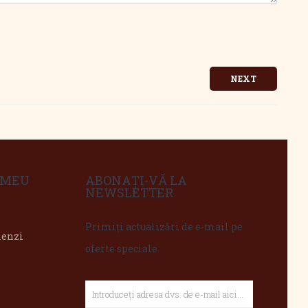
NEXT
 MEU
ABONAȚI-VĂ LA
NEWSLETTER
Primiți actualizări de e-mail pe
menzi
oferte speciale.