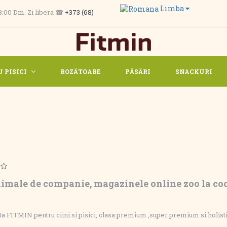
Limba
 13:00 Dm. Zi libera ☎
+373 (68)
 PISICI
ROZĂTOARE
PĂSĂRI
SNACKURI
ale de companie, magazinele online zoo la coo
ta FITMIN pentru ciini si pisici, clasa premium ,super premium si holisti