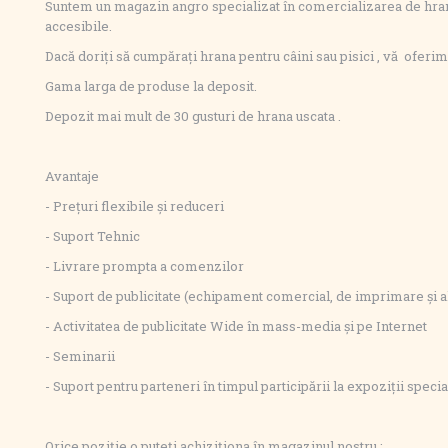
Suntem un magazin angro specializat în comercializarea de hrană 
accesibile.
Dacă doriți să cumpărați hrana pentru câini sau pisici , vă oferim
Gama larga de produse la deposit.
Depozit mai mult de 30 gusturi de hrana uscata .
Avantaje
- Prețuri flexibile și reduceri
- Suport Tehnic
- Livrare prompta a comenzilor
- Suport de publicitate (echipament comercial, de imprimare și alț
- Activitatea de publicitate Wide în mass-media și pe Internet
- Seminarii
- Suport pentru parteneri în timpul participării la expoziții specia
Orice poziție o puteți achiziționa în magazinul nostru :