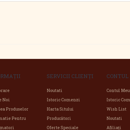
ORMAŢII
SERVICII CLIENŢI
CONTUL
orare
Noutati
Contul Meu
e Noi
Istoric Comenzi
Istoric Co
rea Produselor
Harta Sitului
Wish List
matie Pentru
Producători
Noutati
matori
Oferte Speciale
Afiliaţi