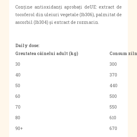
Conţine antioxidanţi aprobaţi deUE: extract de
tocoferol din uleiuri vegetale (1b306), palmitat de
ascorbil (1b304) şi extract de rozmarin.
Daily dose:
Greutatea câinelui adult (kg)
Consum ziln
30
300
40
370
50
440
60
500
70
550
80
610
90+
670