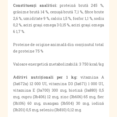
Constituenți analitici:
proteină brută 245 %,
grăsime brută 14 %, cenușă brută 7,1 %, fibre brute
2,6 %, umiditate 9 %, calciu 1,5 %, fosfor 1,1 %, sodiu
0,2 %, acizi graşi omega 3 0,15 %, acizi graşi omega
6 1,7 %.
Proteine de origine animală din conținutul total
de proteine 75 %
Valoare energetică metabolizabilă: 3 750 kcal/kg
Aditivi nutriționali per 1 kg:
vitamina A
(3a672a) 12 000 UI, vitamina D3 (3a671) 1 000 UI,
vitamina E (3a700) 300 mg, biotină (3a880) 0,5
mg, cupru (3b406) 12 mg, zinc (3b606) 65 mg, fier
(3b106) 60 mg, mangan (3b504) 30 mg, iodină
(3b201) 0,5 mg, seleniu (3b810) 0,12 mg.