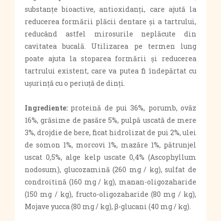
substanțe bioactive, antioxidanți, care ajută la
reducerea formării plăcii dentare și a tartrului,
reducând astfel mirosurile neplăcute din
cavitatea bucală. Utilizarea pe termen lung
poate ajuta la stoparea formării și reducerea
tartrului existent, care va putea fi îndepărtat cu
ușurință cu o periuță de dinți.
Ingrediente:
proteină de pui 36%, porumb, ovăz
16%, grăsime de pasăre 5%, pulpă uscată de mere
3%, drojdie de bere, ficat hidrolizat de pui 2%, ulei
de somon 1%, morcovi 1%, mazăre 1%, pătrunjel
uscat 0,5%, alge kelp uscate 0,4% (Ascophyllum
nodosum), glucozamină (260 mg / kg), sulfat de
condroitină (160 mg / kg), manan-oligozaharide
(150 mg / kg), fructo-oligozaharide (80 mg / kg),
Mojave yucca (80 mg / kg), β-glucani (40 mg / kg).