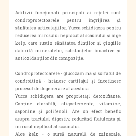
Aditivii funcționali principali ai rețetei sunt
condroprotectoarele pentru îngrijirea și
sănătatea articulațiilor, Yucca schidigera pentru
reducerea mirosului neplăcut al scaunului și alge
kelp, care susțin sănătatea dinților și gingiile
datorită mineralelor, substanțelor bioactive și
antioxidanților din compoziție.
Condroprotectoarele - glucozamina și sulfatul de
condroitină - hrănesc cartilajul și încetinesc
procesul de degenerare al acestuia.
Yucca schidigera are proprietăți detoxifiante.
Conține clorofilă, oligoelemente, vitamine,
saponine și polifenoli. Are un efect benefic
asupra tractului digestiv, reducând flatulența și
mirosul neplăcut al scaunului.
Alge kelp - o sursă naturală de minerale,