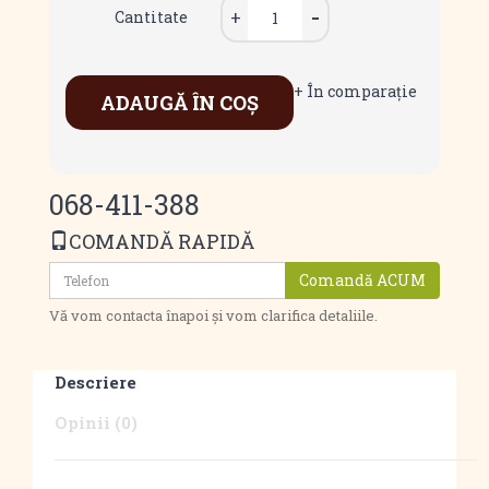
Cantitate
+ În comparaţie
ADAUGĂ ÎN COŞ
068-411-388
COMANDĂ RAPIDĂ
Comandă ACUM
Vă vom contacta înapoi și vom clarifica detaliile.
Descriere
Opinii (0)