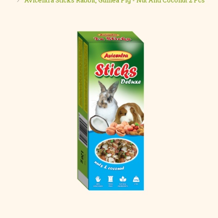
Avicentra Sticks Rabbit, Guinea Pig - Nut And Coconut 2 Pcs