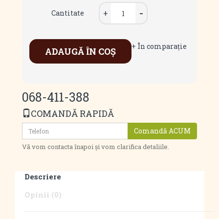
Cantitate
+ În comparaţie
ADAUGĂ ÎN COŞ
068-411-388
COMANDĂ RAPIDĂ
Comandă ACUM
Vă vom contacta înapoi și vom clarifica detaliile.
Descriere
Opinii (0)