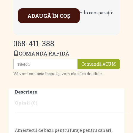
+ În comparaţie
ADAUGĂ ÎN COŞ
068-411-388
COMANDĂ RAPIDĂ
Comandă ACUM
Vă vom contacta înapoi și vom clarifica detaliile.
Descriere
Opinii (0)
Amestecul de bază pentru furaje pentru canari .