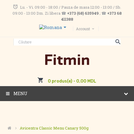
Lu. - Vi. 09:00 - 18:00 / Pauza de masa 12:00 - 13:00 / Sb.
09:00 - 13:00 Dm. Zi libera ☎
+373 (68) 635949
; ☎
+373 68
411388
Account
0 produs(e) - 0,00 MDL
MENU
Avicentra Classic Menu Canary 500g