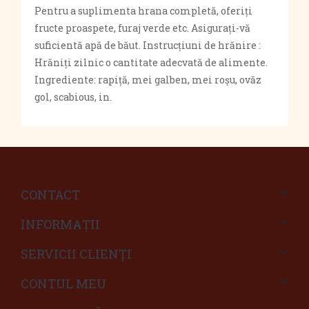
Pentru a suplimenta hrana completă, oferiți
fructe proaspete, furaj verde etc. Asigurați-vă
suficientă apă de băut. Instrucțiuni de hrănire :
Hrăniți zilnic o cantitate adecvată de alimente.
Ingrediente: rapiță, mei galben, mei roșu, ovăz
gol, scabious, in.
CONTACT
INFORMAŢII
SERVICII CLIENŢI
CONTUL MEU