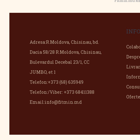
Fitmin.md 
INF
Adresa:
R.Moldova, Chisinau, bd.
Colab
Dacia 58/28 R.Moldova, Chisinau,
Despr
Bulevardul Decebal 23/1, CC
Livra
JUMBO, et 1
Infor
Telefon:
+373 (68) 635949
Consu
Telefon:
/Viber: +373 68411388
Oferte
Email:
info@fitmin.md