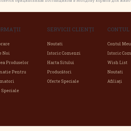
является официальным поставщиком в Молдову кормов для животн
ORMAŢII
SERVICII CLIENŢI
CONTUL
orare
Noutati
Contul Meu
e Noi
Istoric Comenzi
Istoric Co
rea Produselor
Harta Sitului
Wish List
matie Pentru
Producători
Noutati
matori
Oferte Speciale
Afiliaţi
 Speciale