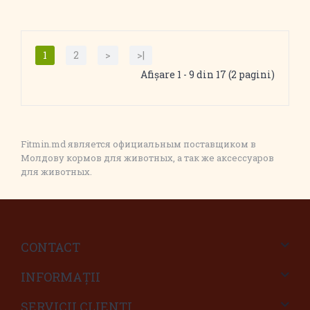
1
2
>
>|
Afişare 1 - 9 din 17 (2 pagini)
Fitmin.md является официальным поставщиком в
Молдову кормов для животных, а так же аксессуаров
для животных.
CONTACT
INFORMAŢII
SERVICII CLIENŢI