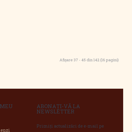
Afişare 37 - 45 din 142 (16 pagini)
 MEU
ABONAȚI-VĂ LA
NEWSLETTER
Primiți actualizări de e-mail pe
menzi