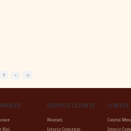
9
>
>|
ORMAŢII
SERVICII CLIENŢI
CONTUL
orare
Noutati
Contul Meu
e Noi
Istoric Comenzi
Istoric Co