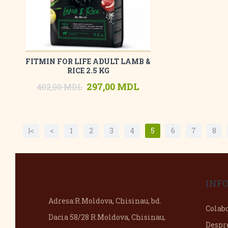
FITMIN FOR LIFE ADULT LAMB &
RICE 2.5 KG
297,00 MDL
402,00 MDL
|<
<
1
2
3
4
5
6
7
8
INF
Adresa:
R.Moldova, Chisinau, bd.
Colab
Dacia 58/28 R.Moldova, Chisinau,
Despr