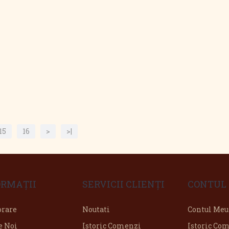
15
16
>
>|
ORMAŢII
SERVICII CLIENŢI
CONTUL
orare
Noutati
Contul Meu
e Noi
Istoric Comenzi
Istoric Co