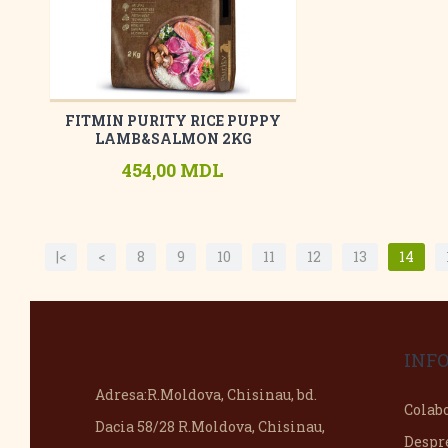
FITMIN PURITY RICE PUPPY
LAMB&SALMON 2KG
454,00 MDL
|<
<
8
9
10
11
12
13
14
INF
Adresa:
R.Moldova, Chisinau, bd.
Colab
Dacia 58/28 R.Moldova, Chisinau,
Despr