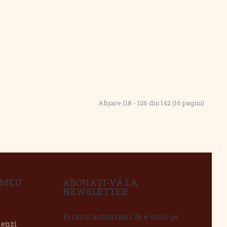
Afişare 118 - 126 din 142 (16 pagini)
 MEU
ABONAȚI-VĂ LA
NEWSLETTER
Primiți actualizări de e-mail pe
menzi