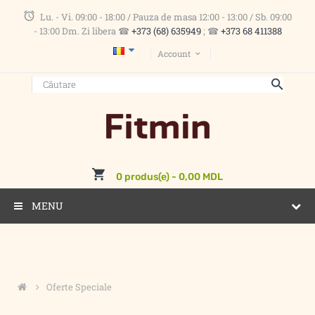
Lu. - Vi. 09:00 - 18:00 / Pauza de masa 12:00 - 13:00 / Sb. 09:00
- 13:00 Dm. Zi libera ☎
+373 (68) 635949
; ☎
+373 68 411388
Account
0 produs(e) - 0,00 MDL
MENU
Oferte Speciale