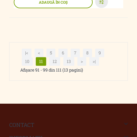
ADAUGĂ ÎN COŞ
|<
<
5
6
7
8
9
10
11
12
13
>
>|
Afişare 91 - 99 din 111 (13 pagini)
CONTACT