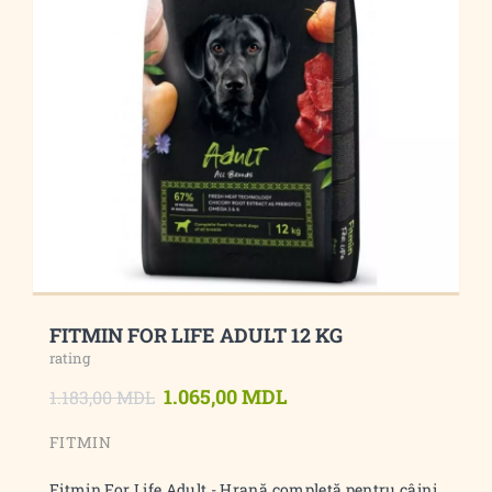
FITMIN FOR LIFE ADULT 12 KG
rating
1.065,00 MDL
1.183,00 MDL
FITMIN
Fitmin For Life Adult - Hrană completă pentru câini