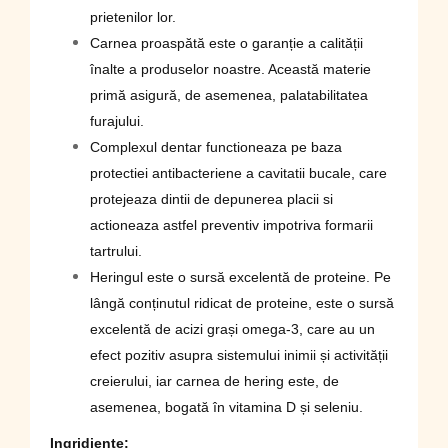
prietenilor lor.
Carnea proaspătă este o garanție a calității
înalte a produselor noastre. Această materie
primă asigură, de asemenea, palatabilitatea
furajului.
Сomplexul dentar functioneaza pe baza
protectiei antibacteriene a cavitatii bucale, care
protejeaza dintii de depunerea placii si
actioneaza astfel preventiv impotriva formarii
tartrului.
Heringul este o sursă excelentă de proteine. Pe
lângă conținutul ridicat de proteine, este o sursă
excelentă de acizi grași omega-3, care au un
efect pozitiv asupra sistemului inimii și activității
creierului, iar carnea de hering este, de
asemenea, bogată în vitamina D și seleniu.
Ingridiente: