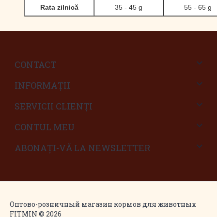
Rata zilnică
35 - 45 g
55 - 65 g
CONTACT
INFORMAŢII
SERVICII CLIENŢI
CONTUL MEU
ABONAȚI-VĂ LA NEWSLETTER
Оптово-розничный магазин кормов для животных
FITMIN © 2026