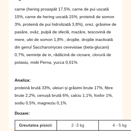
carne (hering proaspăt 17,5%, carne de pui uscată
15%, carne de hering uscată 15%, proteină de somon
3%, proteină de pui hidrolizată 3,8%), orez, grăsime de
pasăre, ovăz, pulpă de sfeclă, mazăre, tescovină de
mere, ulei de somon 1,8% , drojdie, drojdie inactivată
din genul Saccharomyces cerevisiae (beta-glucani)
0,7%, semințe de in, rădăcină de cicoare, clorură de
potasiu, midii Perna, yucca 0,01%.
Analiza
:
proteină brută 33%, uleiuri și grăsimi brute 17%, fibre
brute 2,2%, cenușă brută 6%, calciu 1,1%, fosfor 1%,
sodiu 0,5%, magneziu 0,1%.
Dozare:
Greutatea pisicii
2 -3 kg
4 - 5 kg