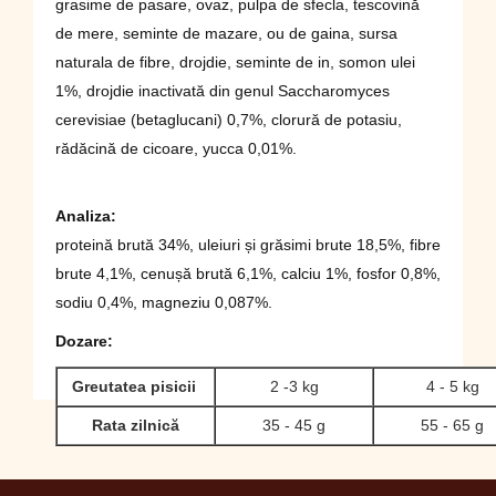
grasime de pasare, ovaz, pulpa de sfecla, tescovină
de mere, seminte de mazare, ou de gaina, sursa
naturala de fibre, drojdie, seminte de in, somon ulei
1%, drojdie inactivată din genul Saccharomyces
cerevisiae (betaglucani) 0,7%, clorură de potasiu,
rădăcină de cicoare, yucca 0,01%.
Analiza
:
proteină brută 34%, uleiuri și grăsimi brute 18,5%, fibre
brute 4,1%, cenușă brută 6,1%, calciu 1%, fosfor 0,8%,
sodiu 0,4%, magneziu 0,087%.
Dozare:
Greutatea pisicii
2 -3 kg
4 - 5 kg
Rata zilnică
35 - 45 g
55 - 65 g