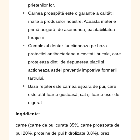
prietenilor lor.
Carnea proaspătă este o garanție a calității
înalte a produselor noastre. Această materie
primă asigură, de asemenea, palatabilitatea
furajului.
Complexul dentar functioneaza pe baza
protectiei antibacteriene a cavitatii bucale, care
protejeaza dintii de depunerea placii si
actioneaza astfel preventiv impotriva formarii
tartrului.
Baza rețetei este carnea ușoară de pui, care
este atât foarte gustoasă, cât și foarte ușor de
digerat.
Ingridiente:
carne (carne de pui curata 35%, carne proaspata de
pui 20%, proteine ​​de pui hidrolizate 3,8%), orez,