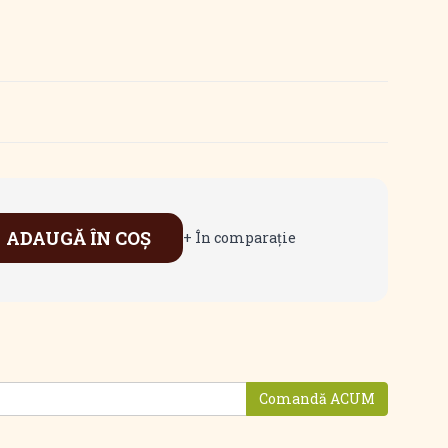
ADAUGĂ ÎN COŞ
+ În comparaţie
Comandă ACUM