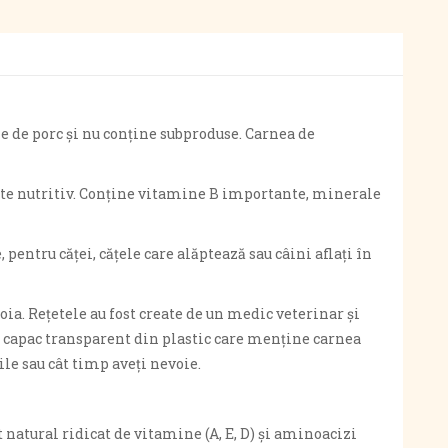
ne de porc și nu conține subproduse. Carnea de
arte nutritiv. Conține vitamine B importante, minerale
pentru căței, cățele care alăptează sau câini aflați în
oia. Rețetele au fost create de un medic veterinar și
un capac transparent din plastic care menține carnea
le sau cât timp aveți nevoie.
t natural ridicat de vitamine (A, E, D) și aminoacizi