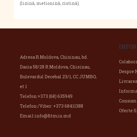
(lizină, metionină, cistină).
INFOR
Adresa:
R.Moldova, Chisinau, bd.
Colabor
Dacia 58/28 R.Moldova, Chisinau,
Despre 
Bulevardul Decebal 23/1, CC JUMBO,
Livrare
et 1
Informa
Telefon:
+373 (68) 635949
Consuma
Telefon:
/Viber: +373 68411388
Oferte S
Email:
info@fitmin.md