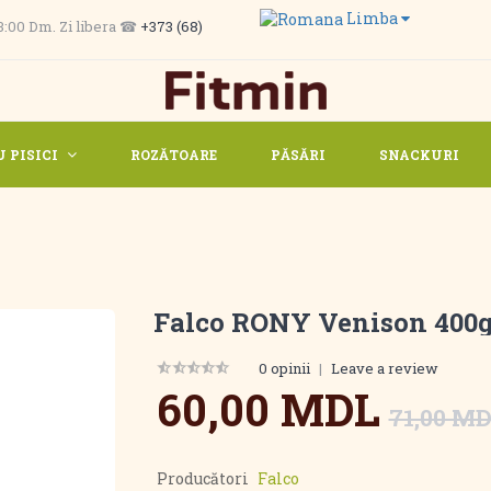
Limba
 13:00 Dm. Zi libera ☎
+373 (68)
 PISICI
ROZĂTOARE
PĂSĂRI
SNACKURI
Falco RONY Venison 400
0 opinii
|
Leave a review
60,00 MDL
71,00 M
Producători
Falco