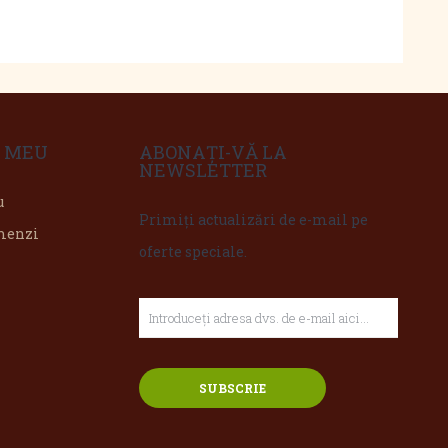
 MEU
ABONAȚI-VĂ LA
NEWSLETTER
u
Primiți actualizări de e-mail pe
omenzi
oferte speciale.
SUBSCRIE