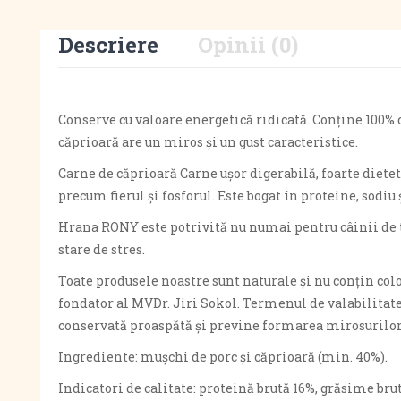
Descriere
Opinii (0)
Conserve cu valoare energetică ridicată. Conține 100% 
căprioară are un miros și un gust caracteristice.
Carne de căprioară Carne ușor digerabilă, foarte diet
precum fierul și fosforul. Este bogat în proteine, sodiu 
Hrana RONY este potrivită nu numai pentru câinii de toat
stare de stres.
Toate produsele noastre sunt naturale și nu conțin colo
fondator al MVDr. Jiri Sokol. Termenul de valabilitate
conservată proaspătă și previne formarea mirosurilor î
Ingrediente: mușchi de porc și căprioară (min. 40%).
Indicatori de calitate: proteină brută 16%, grăsime brut