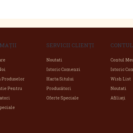
MAŢII
SERVICII CLIENŢI
CONTUL
are
Noutati
Contul Me
Noi
Istoric Comenzi
Istoric C
a Produselor
Harta Sitului
Wish List
tie Pentru
Producători
Noutati
tori
Oferte Speciale
Afiliaţi
peciale