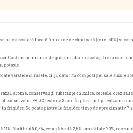
carne musculară tocată fin. carne de căprioară (min. 40%) și car
etică. Conține un minim de grăsimi, dar în același timp este fo
și potasiu.
e vârstele și rasele, ci și, datorită compoziției sale suculente, 
ranți, arome, conservanți, substanțe chimice, cereale, orez sau s
 al conservelor FALCO este de 3 ani. În plus, sunt prevăzute cu 
n frigider. Se poate păstra la frigider timp de aproximativ 7 zi
ă 11%, fibră brută 0,5%, cenușă brută 2,5%, umiditate 70%, conținu