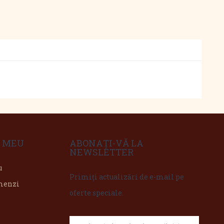
 MEU
ABONAȚI-VĂ LA
NEWSLETTER
u
Primiți actualizări de e-mail pe
omenzi
oferte speciale.