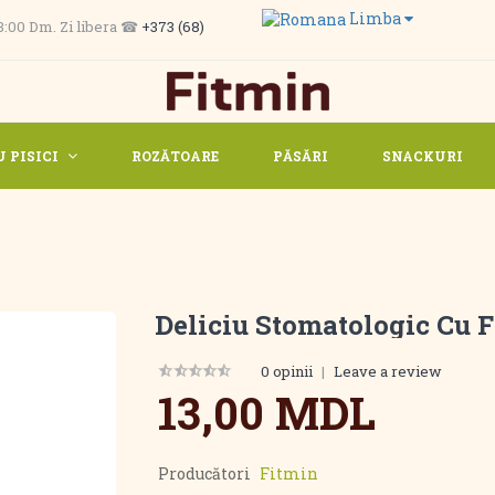
Limba
 13:00 Dm. Zi libera ☎
+373 (68)
 PISICI
ROZĂTOARE
PĂSĂRI
SNACKURI
Deliciu Stomatologic Cu F
0 opinii
|
Leave a review
13,00 MDL
Producători
Fitmin