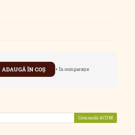
ADAUGĂ ÎN COŞ
+ În comparaţie
Comandă ACUM