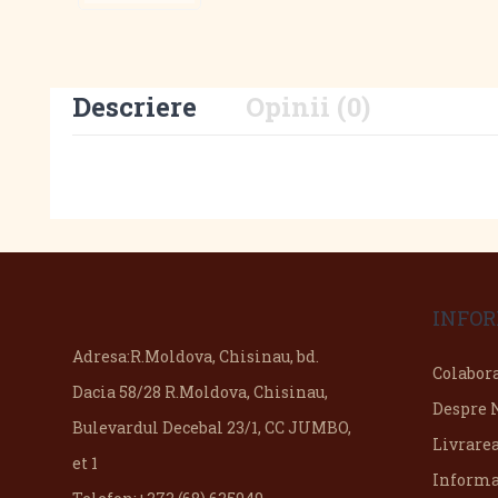
Descriere
Opinii (0)
INFOR
Adresa:
R.Moldova, Chisinau, bd.
Colabor
Dacia 58/28 R.Moldova, Chisinau,
Despre 
Bulevardul Decebal 23/1, CC JUMBO,
Livrare
et 1
Informa