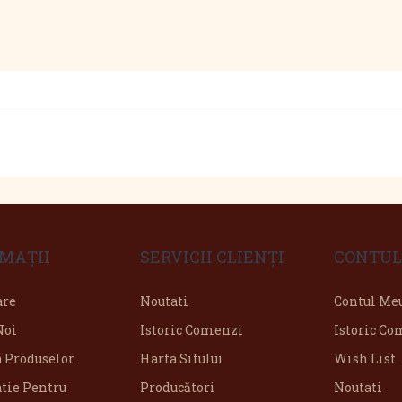
MAŢII
SERVICII CLIENŢI
CONTUL
are
Noutati
Contul Me
Noi
Istoric Comenzi
Istoric C
a Produselor
Harta Sitului
Wish List
tie Pentru
Producători
Noutati