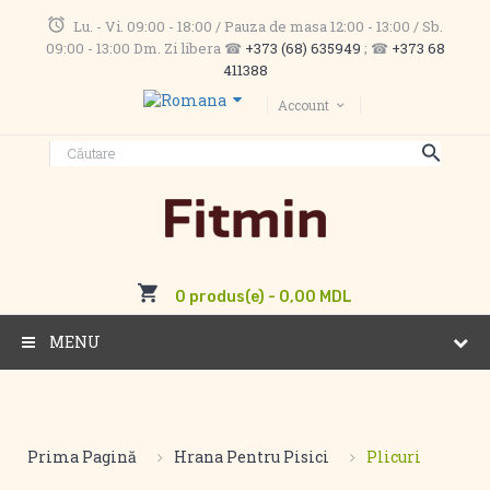
Lu. - Vi. 09:00 - 18:00 / Pauza de masa 12:00 - 13:00 / Sb.
09:00 - 13:00 Dm. Zi libera ☎
+373 (68) 635949
; ☎
+373 68
411388
Account
0 produs(e) - 0,00 MDL
MENU
Prima Pagină
Hrana Pentru Pisici
Plicuri