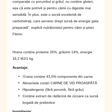
comparație cu porumbul și grâul, nu conține gluten,
așa că este potrivit și pentru câinii cu digestie mai
sensibilă. În plus, este o sursă excelentă de
carbohidrați, care servesc drept sursă de energie gata
preparată”, explică nutriționistul pentru câini și pisici
Fitmin.
Hrana conține proteine ​​26%, grăsimi 14%, energie
16,2 MJ/1 kg.
Avantaje
:
H
rana conține 43,5% componente din carne
Alimentele conțin CARNE DE VID PROASPĂTĂ
Hipoalergenic (fără porumb, fără grâu)
Conține extract de rădăcină de cicoare ca sursă
bogată de prebiotice
Ingridiente: