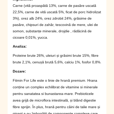
Carne (vită proaspătă 13%, carne de pasăre uscată
22,5%, carne de vită uscată 5%, ficat de porc hidrolizat
3%), orez alb 24%, orez zdrobit 24%, grăsime de
pasăre, chipsuri de zahăr, tescovină de mere, ulei de
somon, substanțe minerale, drojdie , rădăcină de
cicoare 0,01%, yucca.
Analiza:
Proteine ​​brute 26%, uleiuri și grăsimi brute 15%, fibre
brute 2,1%, cenușă brută 5,6%, calciu 1%, fosfor 0,8%.
Dozare:
Fitmin For Life este o linie de hrană premium. Hrana
conține un complex echilibrat de vitamine si minerale
pentru sanatatea si bunastarea-mare. Prebioticele
avea grijă de microflora intestinală, și blând digestie
fibre sprijin. În plus, hrană pentru câini de talie mare și
gigant s-au îmbogățit de componente complexe care