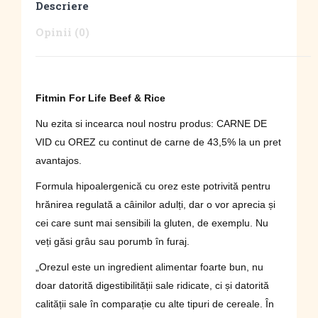
Descriere
Opinii (0)
Fitmin For Life Beef & Rice
Nu ezita si incearca noul nostru produs: CARNE DE
VID cu OREZ cu continut de carne de 43,5% la un pret
avantajos.
Formula hipoalergenică cu orez este potrivită pentru
hrănirea regulată a câinilor adulți, dar o vor aprecia și
cei care sunt mai sensibili la gluten, de exemplu. Nu
veți găsi grâu sau porumb în furaj.
„Orezul este un ingredient alimentar foarte bun, nu
doar datorită digestibilității sale ridicate, ci și datorită
calității sale în comparație cu alte tipuri de cereale. În