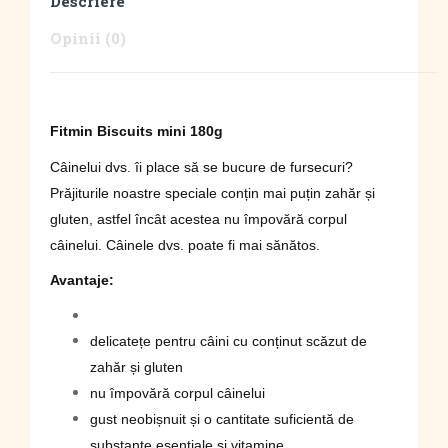
Descriere
Opinii (0)
Fitmin Biscuits mini 180g
Câinelui dvs. îi place să se bucure de fursecuri?
Prăjiturile noastre speciale conțin mai puțin zahăr și
gluten, astfel încât acestea nu împovără corpul
câinelui. Câinele dvs. poate fi mai sănătos.
Avantaje:
delicatețe pentru câini cu conținut scăzut de
zahăr și gluten
nu împovără corpul câinelui
gust neobișnuit și o cantitate suficientă de
substanțe esențiale și vitamine