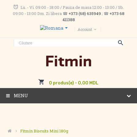
Lu. - Vi. 09:00 - 18:00 / Pauza de masa 12:00 - 13:00 / Sb.
09:00 - 13:00 Dm. Zi libera ☎
+373 (68) 635949
; ☎
+373 68
411388
Account
0 produs(e) - 0,00 MDL
MENU
Fitmin Biscuits Mini 180g