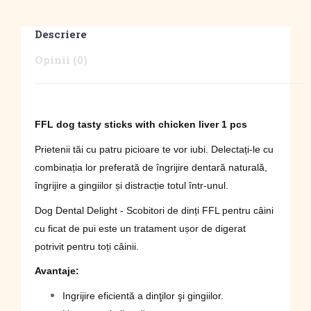
Descriere
Opinii (0)
FFL dog tasty sticks with chicken liver
1 pcs
Prietenii tăi cu patru picioare te vor iubi. Delectați-le cu
combinația lor preferată de îngrijire dentară naturală,
îngrijire a gingiilor și distracție totul într-unul.
Dog Dental Delight - Scobitori de dinți FFL pentru câini
cu ficat de pui este un tratament ușor de digerat
potrivit pentru toți câinii.
Avantaje:
Ingrijire eficientă a dinţilor şi gingiilor.