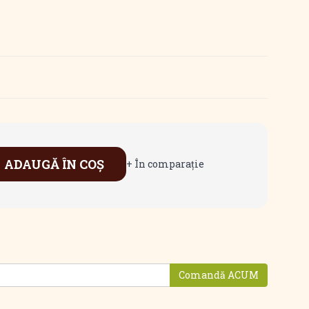
ADAUGĂ ÎN COŞ
+ În comparaţie
Comandă ACUM