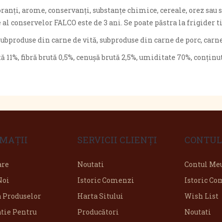
ranți, arome, conservanți, substanțe chimice, cereale, orez sau s
al conservelor FALCO este de 3 ani. Se poate păstra la frigider 
bproduse din carne de vită, subproduse din carne de porc, carne 
ă 11%, fibră brută 0,5%, cenușă brută 2,5%, umiditate 70%, conținu
MAŢII
SERVICII CLIENŢI
CONTUL
are
Noutati
Contul Me
Noi
Istoric Comenzi
Istoric C
a Produselor
Harta Sitului
Wish List
tie Pentru
Producători
Noutati