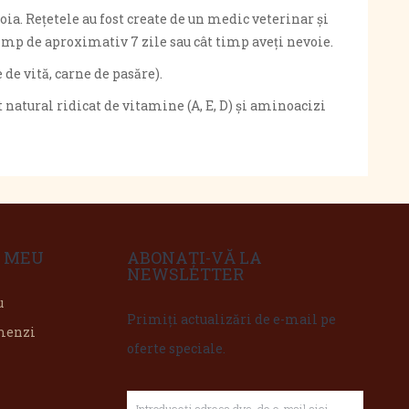
oia. Rețetele au fost create de un medic veterinar și
timp de aproximativ 7 zile sau cât timp aveți nevoie.
de vită, carne de pasăre).
t natural ridicat de vitamine (A, E, D) și aminoacizi
 MEU
ABONAȚI-VĂ LA
NEWSLETTER
u
Primiți actualizări de e-mail pe
omenzi
oferte speciale.