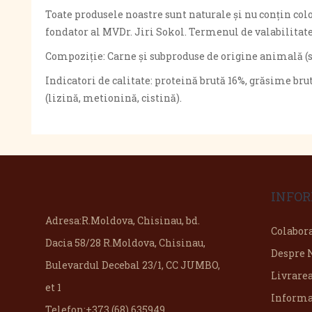
Toate produsele noastre sunt naturale și nu conțin colo
fondator al MVDr. Jiri Sokol. Termenul de valabilitate 
Compoziție: Carne și subproduse de origine animală (su
Indicatori de calitate: proteină brută 16%, grăsime brut
(lizină, metionină, cistină).
INFOR
Adresa:
R.Moldova, Chisinau, bd.
Colabor
Dacia 58/28 R.Moldova, Chisinau,
Despre 
Bulevardul Decebal 23/1, CC JUMBO,
Livrare
et 1
Informa
Telefon:
+373 (68) 635949