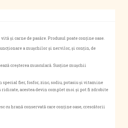
vită și carne de pasăre. Produsul poate conține oase.
uncționare a mușchilor și nervilor, și conțin, de
ențează creșterea musculară. Susține mușchii
special fier, fosfor, zinc, sodiu, potasiu și vitamine
ă ridicate, acestea devin complet moi și pot fi zdrobite
 cu hrană conservată care conține oase, crescătorii