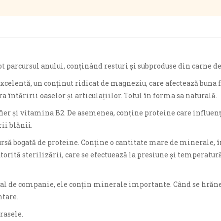
t parcursul anului, conținând resturi și subproduse din carne de 
xcelentă, un conținut ridicat de magneziu, care afectează buna f
a întăririi oaselor și articulațiilor. Totul în forma sa naturală.
 fier și vitamina B2. De asemenea, conține proteine ​​care influ
ii blănii.
ursă bogată de proteine. Conține o cantitate mare de minerale, în 
torită sterilizării, care se efectuează la presiune și temperatur
l de companie, ele conțin minerale importante. Când se hrănesc
tare.
rasele.