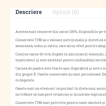
Descriere
Opinii (0)
Acestea sunt conserve din carne 100%, disponibile pe to
Conservele TIM au o valoare nutrițională și dietetică e
asemenea, sodiu și calciu, care au un efect pozitiv asupr
Conține carne de vită, bogată în aminoacizi esențiali,
masticatori și este excelent pentru îmbunătățirea stăr
Carnea de pasăre este foarte ușor digerabilă și este o s
din grupul B. Oasele conservate nu sunt periculoase; Da
cu degetele.
Oasele sunt un element important în dieta unui anima
nu trebuie să cumpere vitamine și minerale suplimen
Conservele TIM sunt potrivite pentru toate vârstele și 