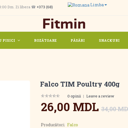
Limba
 13:00 Dm. Zi libera ☎
+373 (68)
 PISICI
ROZĂTOARE
PĂSĂRI
SNACKURI
Falco TIM Poultry 400g
0 opinii
|
Leave a review
26,00 MDL
34,00 M
Producători
Falco