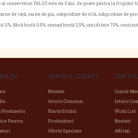
al conservelor FALCO este de 3 ani. Se poate păstra la frigider 
rne de rață, carne de pui, subproduse de vită, subproduse de por
ă 11%, fibră brută 0,5%, cenușă brută 2,5%, umiditate 70%, conținu
MAŢII
SERVICII CLIENŢI
CONTUL
are
Noutati
Contul Me
Noi
Istoric Comenzi
Istoric C
a Produselor
Harta Sitului
Wish List
tie Pentru
Producători
Noutati
tori
Oferte Speciale
Afiliaţi