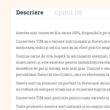
Descriere
Opinii (0)
Acestea sunt conserve din carne 100%, disponibile pe to
Conservele TIM au o valoare nutrițională și dietetică e
asemenea, sodiu și calciu, care au un efect pozitiv asupr
Conține carne de vită, bogată în aminoacizi esențiali,
masticatori și este excelent pentru îmbunătățirea stării 
deosebire de pui și curcan, este mai gras. Conține o can
periculoase; Datorită sterilizării, care se efectuează l
Oasele sunt un element important în dieta unui anima
nu trebuie să cumpere vitamine și minerale suplimen
Conservele TIM sunt potrivite pentru toate vârstele și 
Toate produsele noastre sunt naturale și nu conțin colo