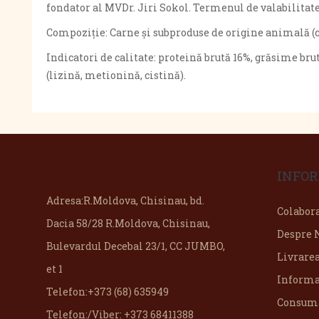
fondator al MVDr. Jiri Sokol. Termenul de valabilitate 
Compoziție: Carne și subproduse de origine animală (ca
Indicatori de calitate: proteină brută 16%, grăsime brut
(lizină, metionină, cistină).
INFOR
Adresa:
R.Moldova, Chisinau, bd.
Colabor
Dacia 58/28 R.Moldova, Chisinau,
Despre 
Bulevardul Decebal 23/1, CC JUMBO,
Livrare
et 1
Informa
Telefon:
+373 (68) 635949
Consuma
Telefon:
/Viber: +373 68411388