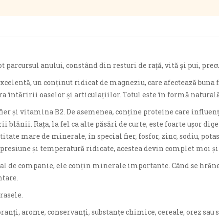
t parcursul anului, constând din resturi de rață, vită și pui, pre
xcelentă, un conținut ridicat de magneziu, care afectează buna f
a întăririi oaselor și articulațiilor. Totul este în formă naturală
 fier și vitamina B2. De asemenea, conține proteine ​​care influ
blănii. Rața, la fel ca alte păsări de curte, este foarte ușor dige
titate mare de minerale, în special fier, fosfor, zinc, sodiu, pot
a presiune și temperatură ridicate, acestea devin complet moi și 
l de companie, ele conțin minerale importante. Când se hrănesc
tare.
rasele.
ranți, arome, conservanți, substanțe chimice, cereale, orez sau s