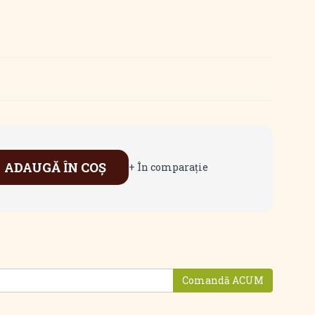
ADAUGĂ ÎN COŞ
+ În comparaţie
Comandă ACUM