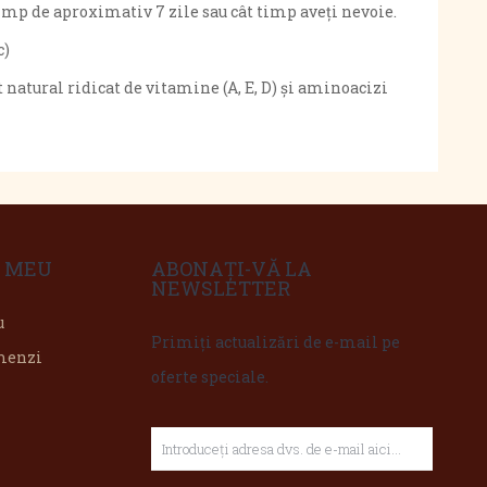
timp de aproximativ 7 zile sau cât timp aveți nevoie.
c)
t natural ridicat de vitamine (A, E, D) și aminoacizi
 MEU
ABONAȚI-VĂ LA
NEWSLETTER
u
Primiți actualizări de e-mail pe
omenzi
oferte speciale.