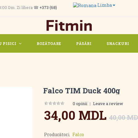
Limba
 13:00 Dm. Zi libera ☎
+373 (68)
 PISICI
ROZĂTOARE
PĂSĂRI
SNACKURI
Falco TIM Duck 400g
0 opinii
|
Leave a review
34,00 MDL
40,00 M
Producători
Falco