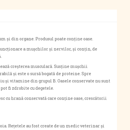
cum și din organe. Produsul poate conține oase.
uncționare a mușchilor și nervilor, și conțin, de
.
ențează creșterea musculară. Susține mușchii
rabilă și este o sursă bogată de proteine. Spre
asiu și vitamine din grupul B. Oasele conservate nu sunt
pot fi zdrobite cu degetele.
 cu hrană conservată care conține oase, crescătorii
oia. Rețetele au fost create de un medic veterinar și