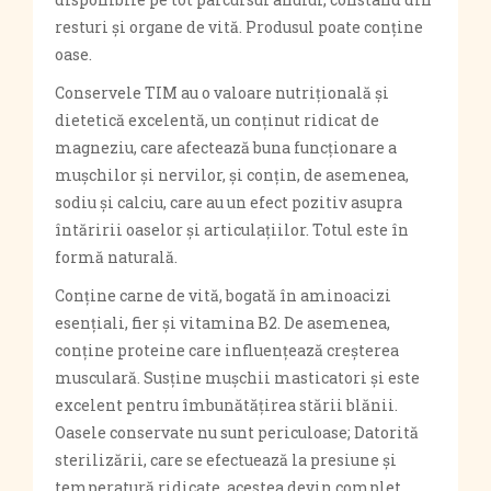
resturi și organe de vită. Produsul poate conține
oase.
Conservele TIM au o valoare nutrițională și
dietetică excelentă, un conținut ridicat de
magneziu, care afectează buna funcționare a
mușchilor și nervilor, și conțin, de asemenea,
sodiu și calciu, care au un efect pozitiv asupra
întăririi oaselor și articulațiilor. Totul este în
formă naturală.
Conține carne de vită, bogată în aminoacizi
esențiali, fier și vitamina B2. De asemenea,
conține proteine ​​care influențează creșterea
musculară. Susține mușchii masticatori și este
excelent pentru îmbunătățirea stării blănii.
Oasele conservate nu sunt periculoase; Datorită
sterilizării, care se efectuează la presiune și
temperatură ridicate, acestea devin complet