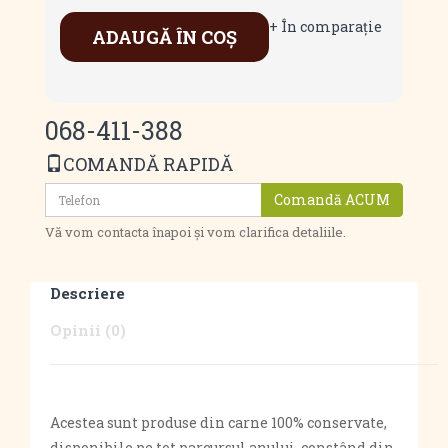
+ În comparaţie
ADAUGĂ ÎN COŞ
068-411-388
COMANDĂ RAPIDĂ
Comandă ACUM
Vă vom contacta înapoi și vom clarifica detaliile.
Descriere
Opinii (0)
Acestea sunt produse din carne 100% conservate,
disponibile pe tot parcursul anului, constând din