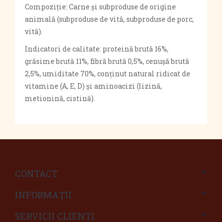
Compoziție: Carne și subproduse de origine
animală (subproduse de vită, subproduse de porc,
vită).
Indicatori de calitate: proteină brută 16%,
grăsime brută 11%, fibră brută 0,5%, cenușă brută
2,5%, umiditate 70%, conținut natural ridicat de
vitamine (A, E, D) și aminoacizi (lizină,
metionină, cistină).
CONTACT
INFORMAŢII
SERVICII CLIENŢI