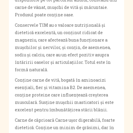
carne de vânat, mușchi de vită și măruntaie.
Produsul poate conține oase.
Conservele TIM au o valoare nutrițională și
dietetică excelentă, un conținut ridicat de
magneziu, care afectează buna funcționare a
mușchilor și nervilor, și conțin, de asemenea,
sodiu și calciu, care au un efect pozitiv asupra
întăririi oaselor și articulațiilor. Totul este în
formă naturală.
Conține carne de vită, bogată în aminoacizi
esențiali, fier și vitamina B2. De asemenea,
conține proteine ​​care influențează creșterea
musculară. Susține mușchii masticatori și este
excelent pentru îmbunătățirea stării blănii.
Carne de căprioară Carne ușor digerabilă, foarte
dietetică. Conține un minim de grăsimi, dar în