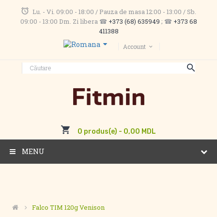
Lu. - Vi. 09:00 - 18:00 / Pauza de masa 12:00 - 13:00 / Sb.
09:00 - 13:00 Dm. Zi libera ☎
+373 (68) 635949
; ☎
+373 68
411388
Account
0 produs(e) - 0,00 MDL
MENU
Falco TIM 120g Venison