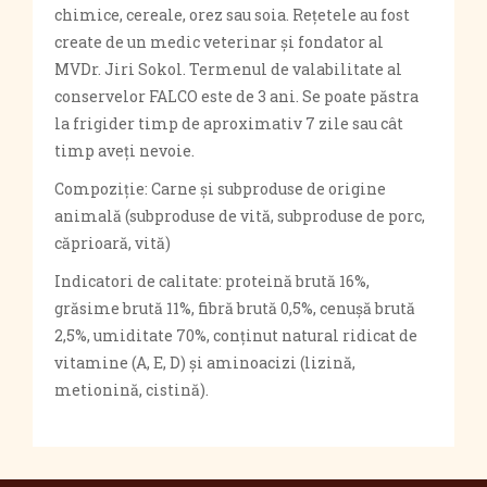
chimice, cereale, orez sau soia. Rețetele au fost
create de un medic veterinar și fondator al
MVDr. Jiri Sokol. Termenul de valabilitate al
conservelor FALCO este de 3 ani. Se poate păstra
la frigider timp de aproximativ 7 zile sau cât
timp aveți nevoie.
Compoziție: Carne și subproduse de origine
animală (subproduse de vită, subproduse de porc,
căprioară, vită)
Indicatori de calitate: proteină brută 16%,
grăsime brută 11%, fibră brută 0,5%, cenușă brută
2,5%, umiditate 70%, conținut natural ridicat de
vitamine (A, E, D) și aminoacizi (lizină,
metionină, cistină).