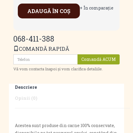
+ În comparaţie
ADAUGĂ ÎN COŞ
068-411-388
COMANDĂ RAPIDĂ
Comandă ACUM
Vă vom contacta înapoi și vom clarifica detaliile.
Descriere
Opinii (0)
Acestea sunt produse din carne 100% conservate,
disponibile pe tot parcursul anului, constând din