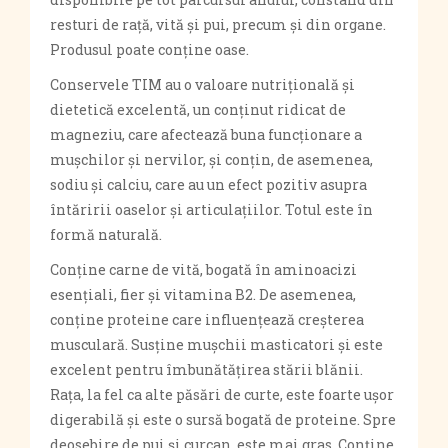
resturi de rață, vită și pui, precum și din organe.
Produsul poate conține oase.
Conservele TIM au o valoare nutrițională și
dietetică excelentă, un conținut ridicat de
magneziu, care afectează buna funcționare a
mușchilor și nervilor, și conțin, de asemenea,
sodiu și calciu, care au un efect pozitiv asupra
întăririi oaselor și articulațiilor. Totul este în
formă naturală.
Conține carne de vită, bogată în aminoacizi
esențiali, fier și vitamina B2. De asemenea,
conține proteine ​​care influențează creșterea
musculară. Susține mușchii masticatori și este
excelent pentru îmbunătățirea stării blănii.
Rața, la fel ca alte păsări de curte, este foarte ușor
digerabilă și este o sursă bogată de proteine. Spre
deosebire de pui și curcan, este mai gras. Conține