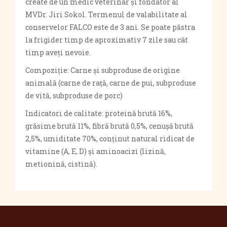
create de un medic veterinar și fondator al
MVDr. Jiri Sokol. Termenul de valabilitate al
conservelor FALCO este de 3 ani. Se poate păstra
la frigider timp de aproximativ 7 zile sau cât
timp aveți nevoie.
Compoziție: Carne și subproduse de origine
animală (carne de rață, carne de pui, subproduse
de vită, subproduse de porc)
Indicatori de calitate: proteină brută 16%,
grăsime brută 11%, fibră brută 0,5%, cenușă brută
2,5%, umiditate 70%, conținut natural ridicat de
vitamine (A, E, D) și aminoacizi (lizină,
metionină, cistină).