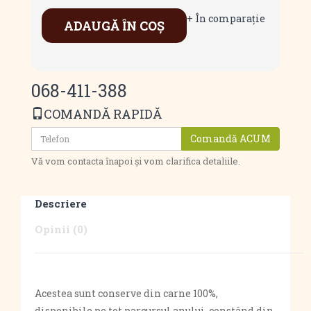
+ În comparaţie
ADAUGĂ ÎN COŞ
068-411-388
COMANDĂ RAPIDĂ
Comandă ACUM
Vă vom contacta înapoi și vom clarifica detaliile.
Descriere
Opinii (0)
Acestea sunt conserve din carne 100%,
disponibile pe tot parcursul anului, constând din