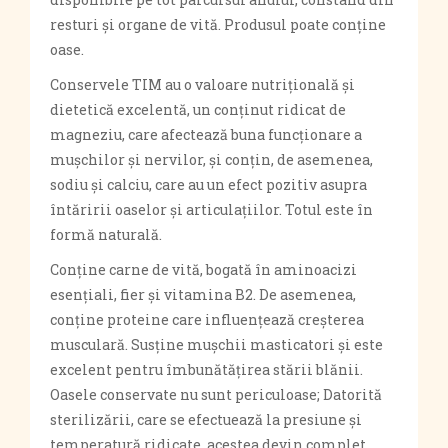
resturi și organe de vită. Produsul poate conține
oase.
Conservele TIM au o valoare nutrițională și
dietetică excelentă, un conținut ridicat de
magneziu, care afectează buna funcționare a
mușchilor și nervilor, și conțin, de asemenea,
sodiu și calciu, care au un efect pozitiv asupra
întăririi oaselor și articulațiilor. Totul este în
formă naturală.
Conține carne de vită, bogată în aminoacizi
esențiali, fier și vitamina B2. De asemenea,
conține proteine ​​care influențează creșterea
musculară. Susține mușchii masticatori și este
excelent pentru îmbunătățirea stării blănii.
Oasele conservate nu sunt periculoase; Datorită
sterilizării, care se efectuează la presiune și
temperatură ridicate, acestea devin complet