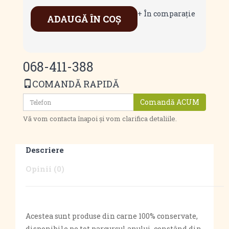
+ În comparaţie
ADAUGĂ ÎN COŞ
068-411-388
COMANDĂ RAPIDĂ
Comandă ACUM
Vă vom contacta înapoi și vom clarifica detaliile.
Descriere
Opinii (0)
Acestea sunt produse din carne 100% conservate,
disponibile pe tot parcursul anului, constând din