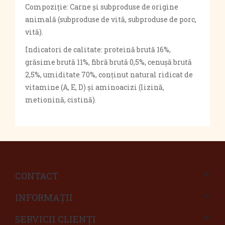
Compoziție: Carne și subproduse de origine
animală (subproduse de vită, subproduse de porc,
vită).
Indicatori de calitate: proteină brută 16%,
grăsime brută 11%, fibră brută 0,5%, cenușă brută
2,5%, umiditate 70%, conținut natural ridicat de
vitamine (A, E, D) și aminoacizi (lizină,
metionină, cistină).
CONTACT
INFORMAŢII
SERVICII CLIENŢI