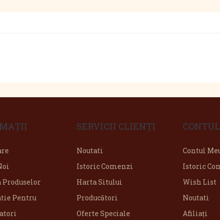
MAŢII
SERVICII CLIENŢI
CONTUL
are
Noutati
Contul Me
Noi
Istoric Comenzi
Istoric C
a Produselor
Harta Sitului
Wish List
tie Pentru
Producători
Noutati
tori
Oferte Speciale
Afiliaţi