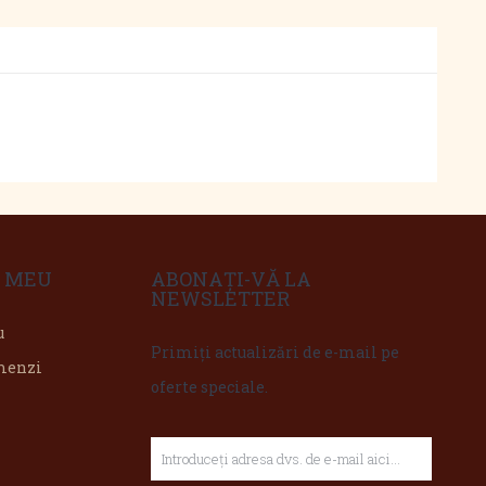
 MEU
ABONAȚI-VĂ LA
NEWSLETTER
u
Primiți actualizări de e-mail pe
omenzi
oferte speciale.