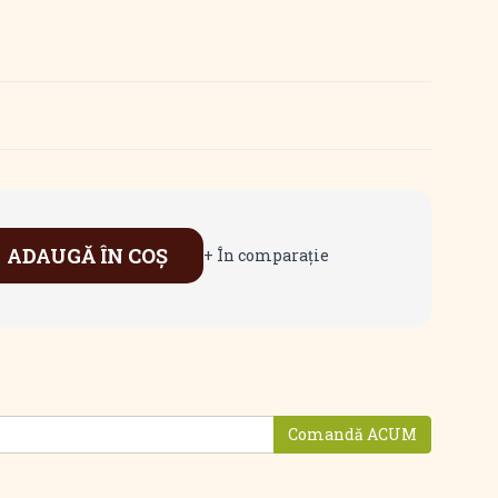
ADAUGĂ ÎN COŞ
+ În comparaţie
Comandă ACUM