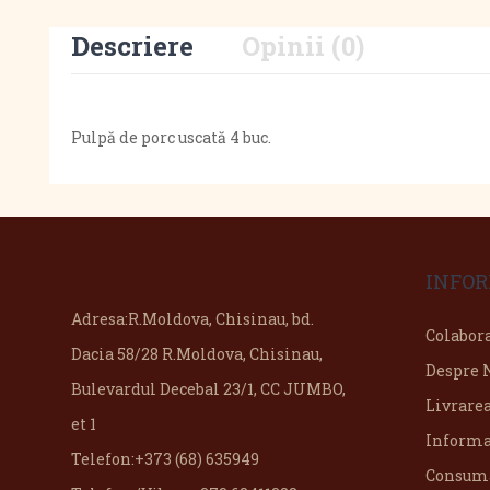
Descriere
Opinii (0)
Pulpă de porc uscată 4 buc.
INFOR
Adresa:
R.Moldova, Chisinau, bd.
Colabor
Dacia 58/28 R.Moldova, Chisinau,
Despre 
Bulevardul Decebal 23/1, CC JUMBO,
Livrare
et 1
Informa
Telefon:
+373 (68) 635949
Consuma