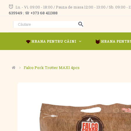
Lu. - Vi. 09:00 - 18:00 / Pauza de masa 12:00 - 13:00 / Sb. 09:00 -
635949
; ☎
+373 68 411388
HRANA PENTRU CÂINI
HRANA PENTRU
Falco Pork Trotter MAXI 4pcs