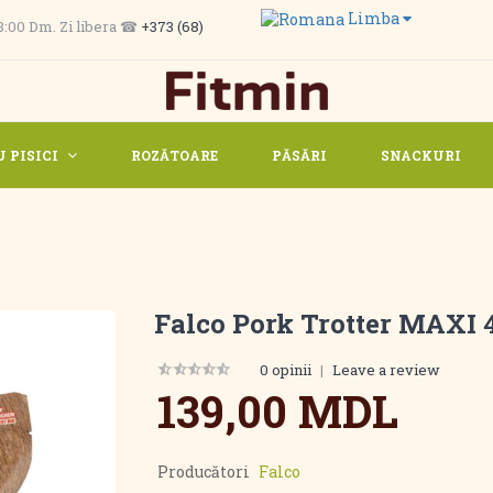
Limba
 13:00 Dm. Zi libera ☎
+373 (68)
 PISICI
ROZĂTOARE
PĂSĂRI
SNACKURI
Falco Pork Trotter MAXI 
0 opinii
|
Leave a review
139,00 MDL
Producători
Falco