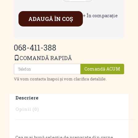
+ În comparaţie
ADAUGĂ ÎN COŞ
068-411-388
COMANDĂ RAPIDĂ
Comandă ACUM
Vă vom contacta înapoi și vom clarifica detaliile.
Descriere
Opinii (0)
Cea mai bună selecție de preparate din carne.