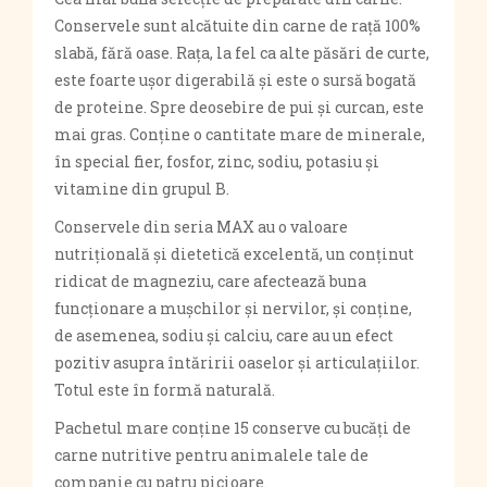
Conservele sunt alcătuite din carne de rață 100%
slabă, fără oase. Rața, la fel ca alte păsări de curte,
este foarte ușor digerabilă și este o sursă bogată
de proteine. Spre deosebire de pui și curcan, este
mai gras. Conține o cantitate mare de minerale,
în special fier, fosfor, zinc, sodiu, potasiu și
vitamine din grupul B.
Conservele din seria MAX au o valoare
nutrițională și dietetică excelentă, un conținut
ridicat de magneziu, care afectează buna
funcționare a mușchilor și nervilor, și conține,
de asemenea, sodiu și calciu, care au un efect
pozitiv asupra întăririi oaselor și articulațiilor.
Totul este în formă naturală.
Pachetul mare conține 15 conserve cu bucăți de
carne nutritive pentru animalele tale de
companie cu patru picioare.