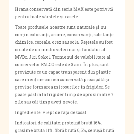
Hrana conservată din seria MAX este potrivită
pentru toate vârstele și rasele.
Toate produsele noastre sunt naturale și nu
conțin coloranți, arome, conservanți, substanțe
chimice, cereale, orez sau soia. Rețetele au fost
create de un medic veterinar și fondator al
MVDr. Jiri Sokol. Termenul de valabilitate al
conservelor FALCO este de 3 ani. În plus, sunt
prevăzute cu un capac transparent din plastic
care menține carnea conservată proaspătă și
previne formarea mirosurilor în frigider. Se
poate păstra la frigider timp de aproximativ 7
zile sau cât timp aveți nevoie.
Ingrediente: Piept de rață dezosat
Indicatori de calitate: proteină brută 16%,
grăsime brută 11%, fibră brută 0,5%, cenușă brută