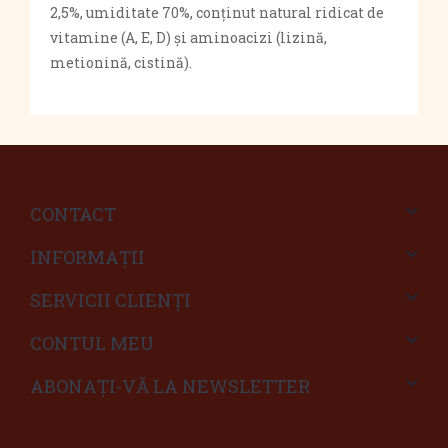
2,5%, umiditate 70%, conținut natural ridicat de
vitamine (A, E, D) și aminoacizi (lizină,
metionină, cistină).
CONTACT
INFORMAŢII
SERVICII CLIENŢI
CONTUL MEU
ABONAȚI-VĂ LA NEWSLETTER