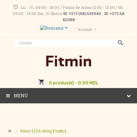
Lu. - Vi. 09:00 - 18:00 / Pauza de masa 12:00 - 13:00 / Sb.
09:00 - 13:00 Dm. Zi libera ☎
+373 (68) 635949
; ☎
+373 68
411388
Account
0 produs(e) - 0,00 MDL
MENU
Falco LIZA 400g Poultry