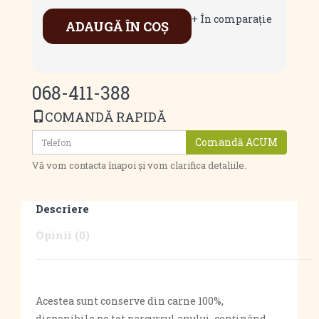
+ În comparaţie
ADAUGĂ ÎN COŞ
068-411-388
COMANDĂ RAPIDĂ
Comandă ACUM
Vă vom contacta înapoi și vom clarifica detaliile.
Descriere
Opinii (0)
Acestea sunt conserve din carne 100%,
disponibile pe tot parcursul anului, conținând