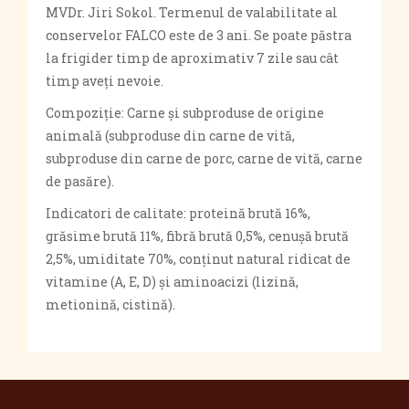
MVDr. Jiri Sokol. Termenul de valabilitate al
conservelor FALCO este de 3 ani. Se poate păstra
la frigider timp de aproximativ 7 zile sau cât
timp aveți nevoie.
Compoziție: Carne și subproduse de origine
animală (subproduse din carne de vită,
subproduse din carne de porc, carne de vită, carne
de pasăre).
Indicatori de calitate: proteină brută 16%,
grăsime brută 11%, fibră brută 0,5%, cenușă brută
2,5%, umiditate 70%, conținut natural ridicat de
vitamine (A, E, D) și aminoacizi (lizină,
metionină, cistină).