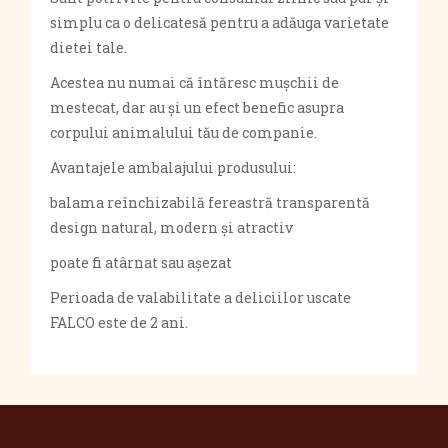
simplu ca o delicatesă pentru a adăuga varietate
dietei tale.
Acestea nu numai că întăresc mușchii de
mestecat, dar au și un efect benefic asupra
corpului animalului tău de companie.
Avantajele ambalajului produsului:
balama reînchizabilă fereastră transparentă
design natural, modern și atractiv
poate fi atârnat sau așezat
Perioada de valabilitate a deliciilor uscate
FALCO este de 2 ani.