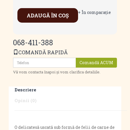
+ În comparaţie
ADAUGĂ ÎN COŞ
068-411-388
COMANDĂ RAPIDĂ
Comandă ACUM
Vă vom contacta înapoi și vom clarifica detaliile.
Descriere
Opinii (0)
O delicatesă uscată sub formă de felii de carne de