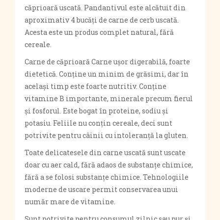
căprioară uscată. Pandantivul este alcătuit din
aproximativ 4 bucăți de carne de cerb uscată.
Acesta este un produs complet natural, fără
cereale.
Carne de căprioară Carne ușor digerabilă, foarte
dietetică. Conține un minim de grăsimi, dar în
același timp este foarte nutritiv. Conține
vitamine B importante, minerale precum fierul
și fosforul. Este bogat în proteine, sodiu și
potasiu. Feliile nu conțin cereale, deci sunt
potrivite pentru câinii cu intoleranță la gluten.
Toate delicatesele din carne uscată sunt uscate
doar cu aer cald, fără adaos de substanțe chimice,
fără a se folosi substanțe chimice. Tehnologiile
moderne de uscare permit conservarea unui
număr mare de vitamine.
Sunt potrivite pentru consumul zilnic sau pur și