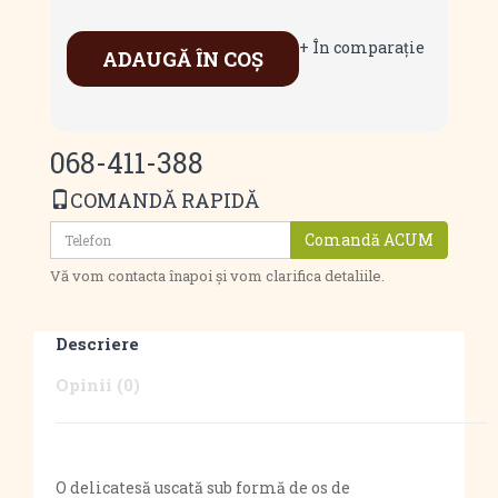
+ În comparaţie
ADAUGĂ ÎN COŞ
068-411-388
COMANDĂ RAPIDĂ
Comandă ACUM
Vă vom contacta înapoi și vom clarifica detaliile.
Descriere
Opinii (0)
O delicatesă uscată sub formă de os de