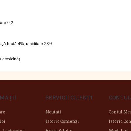
are 0,2
enușă brută 4%, umiditate 23%.
 etoxicină)
MAŢII
SERVICII CLIENŢI
CONTUL
are
Noutati
Contul Me
Noi
Istoric Comenzi
Istoric C
a Produselor
Harta Sitului
Wish List