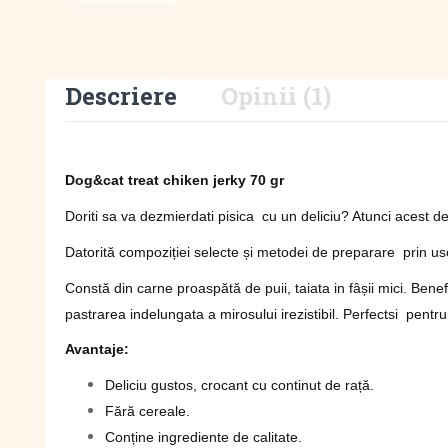
Descriere
Opinii (1)
Dog&cat treat chiken jerky 70 gr
Doriti sa va dezmierdati pisica cu un deliciu? Atunci acest de
Datorită compoziției selecte și metodei de preparare prin usc
Constă din carne proaspătă de puii, taiata in fâșii mici. Benef
pastrarea indelungata a mirosului irezistibil. Perfectsi pentru
Avantaje:
Deliciu gustos, crocant cu continut de rață.
Fără cereale.
Conține ingrediente de calitate.