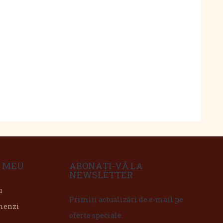
 MEU
ABONAȚI-VĂ LA
NEWSLETTER
u
Primiți actualizări de e-mail pe
omenzi
oferte speciale.