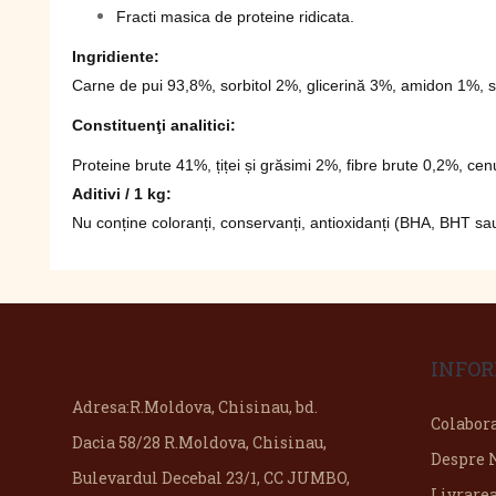
Fracti masica de proteine ridicata.
Ingridiente:
Carne de pui 93,8%, sorbitol 2%, glicerină 3%, amidon 1%, s
Constituenţi analitici:
Proteine brute 41%, țiței și grăsimi 2%, fibre brute 0,2%, c
Aditivi / 1 kg
:
Nu conține coloranți, conservanți, antioxidanți (BHA, BHT sau
INFOR
Adresa:
R.Moldova, Chisinau, bd.
Colabor
Dacia 58/28 R.Moldova, Chisinau,
Despre 
Bulevardul Decebal 23/1, CC JUMBO,
Livrare