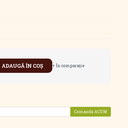
ADAUGĂ ÎN COŞ
+ În comparaţie
Comandă ACUM