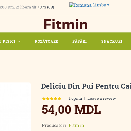
Limba
 13:00 Dm. Zi libera ☎
+373 (68)
 PISICI
ROZĂTOARE
PĂSĂRI
SNACKURI
Deliciu Din Pui Pentru Cai
1 opinii
|
Leave a review
54,00 MDL
Producători
Fitmin