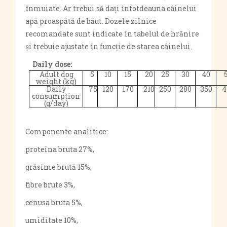
înmuiate. Ar trebui să dați întotdeauna câinelui
apă proaspătă de băut. Dozele zilnice
recomandate sunt indicate în tabelul de hrănire
și trebuie ajustate în funcție de starea câinelui.
Daily dose:
Adult dog
5
10
15
20
25
30
40
weight (kg)
Daily
75
120
170
210
250
280
350
4
consumption
(g/day)
Componente analitice:
proteina bruta 27%,
grăsime brută 15%,
fibre brute 3%,
cenusa bruta 5%,
umiditate 10%,