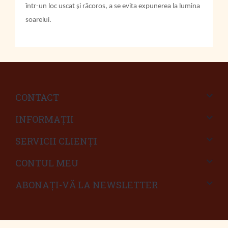
într-un loc uscat și răcoros, a se evita expunerea la lumina
soarelui.
CONTACT
INFORMAŢII
SERVICII CLIENŢI
CONTUL MEU
ABONAȚI-VĂ LA NEWSLETTER