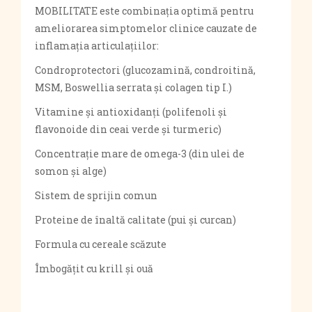
MOBILITATE este combinația optimă pentru
ameliorarea simptomelor clinice cauzate de
inflamația articulațiilor:
Condroprotectori (glucozamină, condroitină,
MSM, Boswellia serrata și colagen tip I.)
Vitamine și antioxidanți (polifenoli și
flavonoide din ceai verde și turmeric)
Concentrație mare de omega-3 (din ulei de
somon și alge)
Sistem de sprijin comun
Proteine ​​de înaltă calitate (pui și curcan)
Formula cu cereale scăzute
Îmbogățit cu krill și ouă