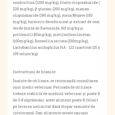
condroitină (1200 mg/kg), fructo-oligozaharide (
220 mg/kg), β-glucani (200 mg/kg), manan-
oligozaharide (180 mg/kg), yucca Mojave (150
mg/kg), turmeric decofeinizat și extract de ceai
verde (sursă de flavonoide 160 mg/kg și
polifenoli) 80mg/kg), metilsulfonilmetan
(100mg/kg), Boswellia serrata (100mg/kg),
Lactobacillus acidophilus HA - 122 inactivat (15 x
109 celule/kg).
Instructiuni de hranire:
Înainte de utilizare, se recomandă consultarea
unui medic veterinar. Perioada de utilizare
trebuie stabilită de medicul veterinar și poate fi
de 3-8 săptămâni: acest aliment poate fi folosit
pe termen nelimitat dacă dispar semnele de
intoleranță. Dați alimente uscate sau ușor